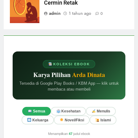
Cermin Retak
admin
1 tahun ago
0
KOLEKSI EBOOK
Karya Pilihan
Arda Dinata
Tersedia di Google Play Books / KBM App — klik untuk
membaca atau membeli
Semua
Kesehatan
Menulis
Keluarga
Novel/Fiksi
Islami
Menampilkan
47
judul ebook