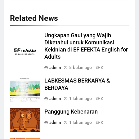
Related News
Ungkapan Gaul yang Wajib
Diketahui untuk Komunikasi
Kekinian di EF EFEKTA English for
Adults
admin
8 bulan ago
0
LABKESMAS BERKARYA &
BERDAYA
admin
1 tahun ago
0
Panggung Kebenaran
admin
1 tahun ago
0