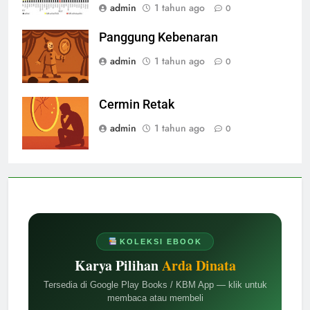
admin
1 tahun ago
0
Panggung Kebenaran
admin
1 tahun ago
0
Cermin Retak
admin
1 tahun ago
0
KOLEKSI EBOOK
Karya Pilihan
Arda Dinata
Tersedia di Google Play Books / KBM App — klik untuk
membaca atau membeli