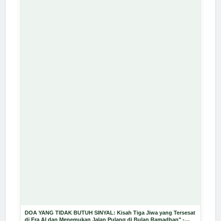
DOA YANG TIDAK BUTUH SINYAL: Kisah Tiga Jiwa yang Tersesat
di Era AI dan Menemukan Jalan Pulang di Bulan Ramadhan" -