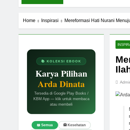
Home
Inspirasi
Mereformasi Hati Nurani Menuju
INSPIR
Mer
📚 KOLEKSI EBOOK
Ila
Karya Pilihan
Arda Dinata
Admi
Tersedia di Google Play Books /
KBM App — klik untuk membaca
atau membeli
📖 Semua
🏥 Kesehatan