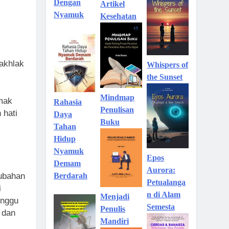
Dengan
Artikel
Nyamuk
Kesehatan
akhlak
Whispers of
the Sunset
Mindmap
mak
Rahasia
Penulisan
 hati
Daya
Buku
Tahan
Hidup
Nyamuk
Epos
Demam
Aurora:
rubahan
Berdarah
Petualanga
i
n di Alam
Menjadi
unggu
Semesta
Penulis
 dan
Mandiri