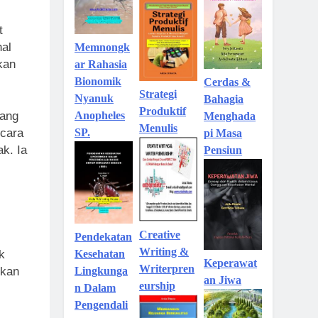
t
hal
Memnongk
kan
ar Rahasia
Bionomik
Cerdas &
Strategi
Nyanuk
Bahagia
Produktif
Anopheles
yang
Menghada
Menulis
SP.
ecara
pi Masa
k. Ia
Pensiun
Creative
Pendekatan
Writing &
Kesehatan
k
Keperawat
Writerpren
Lingkunga
hkan
an Jiwa
eurship
n Dalam
Pengendali