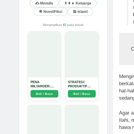
✍️ Menulis
👨‍👩‍👧 Keluarga
🌟 Novel/Fiksi
🕌 Islami
Menampilkan
47
judul ebook
O
Mengin
PENA
STRATEGI
berkat
MILYARDER:
PRODUKTIF
hal-ha
Kisah, Rahasia
MENULIS
Beli / Baca
Beli / Baca
Sukses, dan
UPDATE - Arda
sedang
Panduan Menjadi
Dinata
Penulis 1 Milyar
di KBM App dari
Nol - Arda Dinata
Agar a
Ilahi,
hawa n