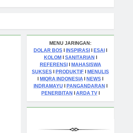
MENU JARINGAN:
DOLAR BOS
I
INSPIRASI
I
ESAI
I
KOLOM
I
SANITARIAN
I
REFERENSI
I
MAHASISWA
SUKSES
I
PRODUKTIF
I
MENULIS
I
MIQRA INDONESIA
I
NEWS
I
INDRAMAYU
I
PANGANDARAN
I
PENERBITAN
I
ARDA TV
I