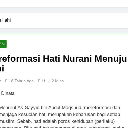
 Ilahi
ASI
eformasi Hati Nurani Menuju
hi
0
n
18 Tahun Ago
2 Mins
Menurut As-Sayyid bin Abdul Maqshud, mereformasi dan
menjaga kesucian hati merupakan keharusan bagi setiap
muslim. Sebab, hati adalah poros kehidupan (perilaku)