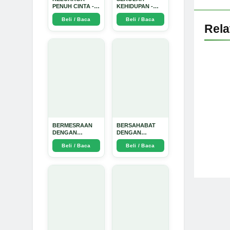
PENUH CINTA -
KEHIDUPAN -
Arda Dinata
Arda Dinata
Beli / Baca
Beli / Baca
Rel
BERMESRAAN
BERSAHABAT
DENGAN
DENGAN
KEBAIKAN - Arda
NYAMUK: Jurus
Beli / Baca
Beli / Baca
Dinata
Jitu Atasi
Penyakit
Bersumber
Nyamuk - Arda
Dinata