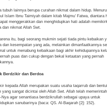
 tubuh lainnya berupa curahan nikmat dalam hidup. Menuru
ul Islam Ibnu Taimiyah dalam kitab Majmu’ Fatwa, diantara 
apat menggerakkan dan menghidupkan hati adalah memikir
a dan nikmat Allah Swt.
arena itu, bagi seorang mukmin sejati tiada pintu kebaikan 
a dan kesempatan yang ada, melainkan dimanfaatkannya s
al untuk menabung kebaikaan bagi akhir kehidupannya kela
pernah puas dan cukup dengan bekal ketaatan yang pernah
kannya.
k Berdzikir dan Berdoa
kir kepada Allah merupakan suatu usaha taqarrub dan bentu
 yang sangat dicintai oleh Allah Swt. Allah telah memerinta
Nya agar senantiasa berdzikrullah sebagai upaya untuk
dupkan sanubarinya (baca: QS. Al-Baqarah [2]: 152).