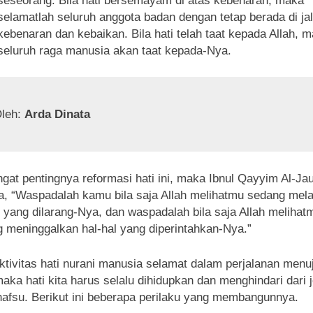
seseorang. Bila hati bersemayam di atas kebenaran, maka
selamatlah seluruh anggota badan dengan tetap berada di ja
kebenaran dan kebaikan. Bila hati telah taat kepada Allah, 
seluruh raga manusia akan taat kepada-Nya.
leh: 
Arda Dinata
gat pentingnya reformasi hati ini, maka Ibnul Qayyim Al-Ja
a, “Waspadalah kamu bila saja Allah melihatmu sedang mel
l yang dilarang-Nya, dan waspadalah bila saja Allah melihat
 meninggalkan hal-hal yang diperintahkan-Nya.”
ktivitas hati nurani manusia selamat dalam perjalanan menu
 maka hati kita harus selalu dihidupkan dan menghindari dari 
afsu. Berikut ini beberapa perilaku yang membangunnya.