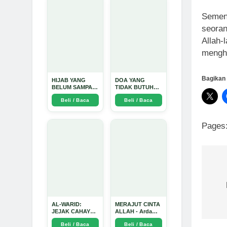
Mendalam - Arda
Dinata
Sement
seoran
Allah-
mengh
Bagikan 
HIJAB YANG
DOA YANG
BELUM SAMPAI
TIDAK BUTUH
KE HATI: Ketika
SINYAL: Kisah
Beli / Baca
Beli / Baca
Cinta Seorang
Tiga Jiwa yang
Ustadz Menjadi
Tersesat di Era AI
Cermin yang
dan Menemukan
Paling Kejam -
Jalan Pulang di
Pages
Arda Dinata
Bulan
Ramadhan" -
Arda Dinata
Na
po
AL-WARID:
MERAJUT CINTA
JEJAK CAHAYA
ALLAH - Arda
DI ANTARA DUA
Dinata
Beli / Baca
Beli / Baca
ZAMAN - Arda