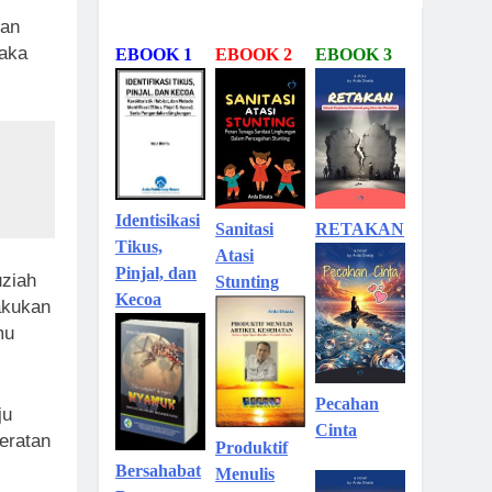
lan
maka
EBOOK 1
EBOOK 2
EBOOK 3
Identisikasi
Sanitasi
RETAKAN
Tikus,
Atasi
Pinjal, dan
uziah
Stunting
Kecoa
akukan
mu
Pecahan
ju
Cinta
jeratan
Produktif
Bersahabat
Menulis