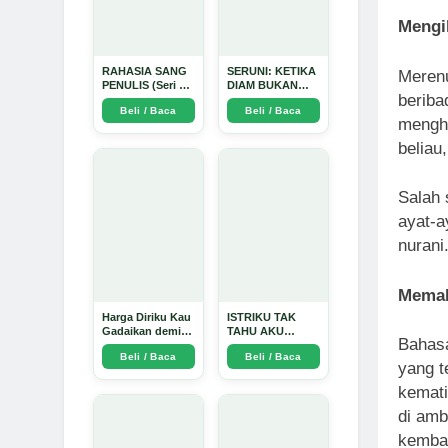
Mengi
RAHASIA SANG
SERUNI: KETIKA
Merenu
PENULIS (Seri 1)
DIAM BUKAN
beriba
- Arda Dinata
LAGI PILIHAN -
Beli / Baca
Beli / Baca
Arda Dinata
menghi
beliau
Salah 
ayat-a
nurani
Memak
Harga Diriku Kau
ISTRIKU TAK
Gadaikan demi
TAHU AKU
Bahasa
Perempuan Itu -
PENGUSAHA
Beli / Baca
Beli / Baca
Arda Dinata
EMAS - Arda
yang t
Dinata
kemati
di amb
kembal