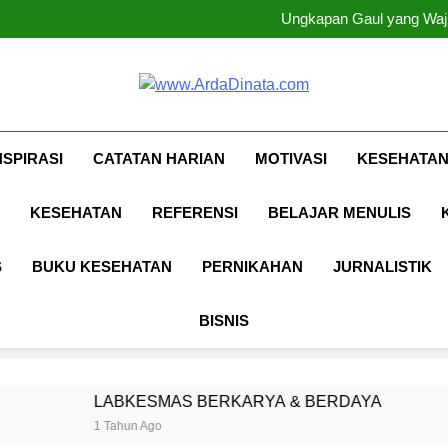
Ungkapan Gaul yang Waji
Ungkapan Gaul yang Waji
Www.ArdaDina
Inspirasi, Ilmu, Dan Motivasi
NSPIRASI
CATATAN HARIAN
MOTIVASI
KESEHATAN
KESEHATAN
REFERENSI
BELAJAR MENULIS
S
BUKU KESEHATAN
PERNIKAHAN
JURNALISTIK
BISNIS
ESMAS BERKARYA & BERDAYA
Panggung
n Ago
1 Tahun Ago