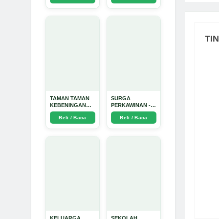
Dinata
TI
TAMAN TAMAN
SURGA
KEBENINGAN
PERKAWINAN -
HATI - Arda
Arda Dinata
Beli / Baca
Beli / Baca
Dinata
KELUARGA
SEKOLAH