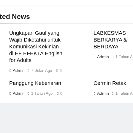
ated News
Ungkapan Gaul yang
LABKESMAS
Wajib Diketahui untuk
BERKARYA &
Komunikasi Kekinian
BERDAYA
di EF EFEKTA English
Admin
1 Tahun A
for Adults
Admin
7 Bulan Ago
0
Panggung Kebenaran
Cermin Retak
Admin
Admin
1 Tahun Ago
1 Tahun A
0