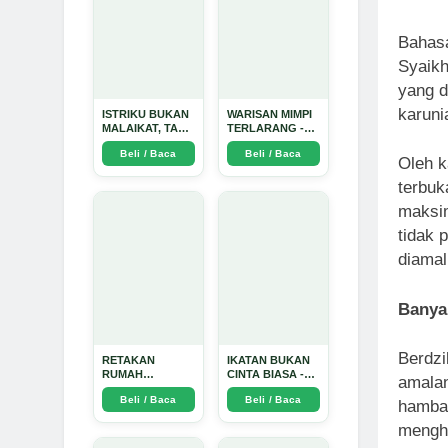
Bahasa
Syaikh
yang d
karuni
ISTRIKU BUKAN
WARISAN MIMPI
MALAIKAT, TAPI
TERLARANG -
AKU JUGA
Arda Dinata
Beli / Baca
Beli / Baca
TIDAK SUCI -
Oleh k
Arda Dinata
terbuk
maksim
tidak 
diamal
Banya
Berdzi
RETAKAN
IKATAN BUKAN
RUMAH
CINTA BIASA -
amalan
TANGGA:
Arda Dinata
Beli / Baca
Beli / Baca
Sebuah
hamba-
Perjalanan
menghi
Emosional yang
Intim dan