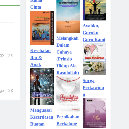
Kimia
Cinta
Ayahku,
Guruku,
Melangkah
Guru Kami
Dalam
Kesehatan
Cahaya
go
0
Ibu &
(Prinsip
Anak
Hidup Ala
Rasulullah)
Surga
Perkawina
go
0
n
Menguasai
Pernikahan
Kecerdasan
Berkalung
Buatan