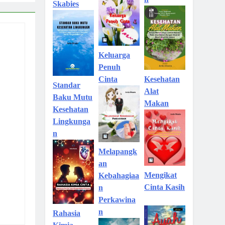
Skabies
Keluarga
Penuh
Kesehatan
Cinta
Standar
Alat
Baku Mutu
Makan
Kesehatan
Lingkunga
n
Melapangk
an
Mengikat
Kebahagiaa
Cinta Kasih
n
Perkawina
n
Rahasia