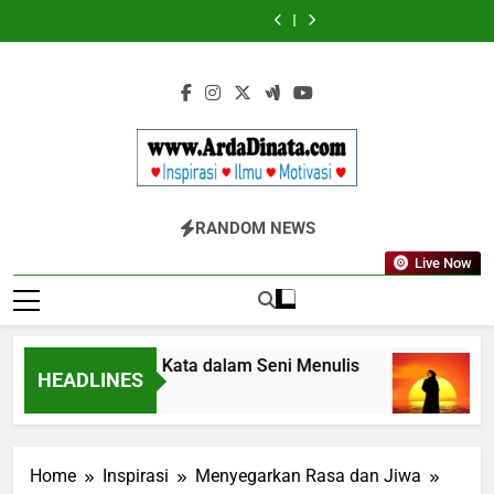
Skip
Wajib
BERDAYA
Wajib
BERDAYA
Diketahui
Diketahui
to
untuk
untuk
content
Komunikasi
Komunikasi
Kekinian
Kekinian
di
di
EF
EF
EFEKTA
EFEKTA
English
English
for
for
Adults
Adults
Www.ArdaDinata
Inspirasi, Ilmu, Dan Motivasi
RANDOM NEWS
Live Now
Terbangkan Kata dalam Seni Menulis
Mel
HEADLINES
3 Tahun Ago
3 Ta
Home
Inspirasi
Menyegarkan Rasa dan Jiwa