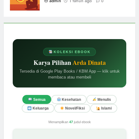
admin
1 tahun ago
0
KOLEKSI EBOOK
Karya Pilihan
Arda Dinata
Tersedia di Google Play Books / KBM App — klik untuk
membaca atau membeli
Semua
Kesehatan
Menulis
Keluarga
Novel/Fiksi
Islami
Menampilkan
47
judul ebook