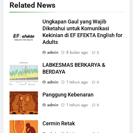
Related News
Ungkapan Gaul yang Wajib
Diketahui untuk Komunikasi
Kekinian di EF EFEKTA English for
Adults
admin
8 bulan ago
0
LABKESMAS BERKARYA &
BERDAYA
admin
1 tahun ago
0
Panggung Kebenaran
admin
1 tahun ago
0
Cermin Retak