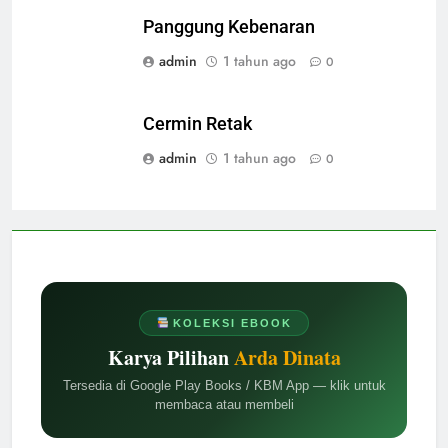
Panggung Kebenaran
admin
1 tahun ago
0
Cermin Retak
admin
1 tahun ago
0
KOLEKSI EBOOK
Karya Pilihan
Arda Dinata
Tersedia di Google Play Books / KBM App — klik untuk
membaca atau membeli