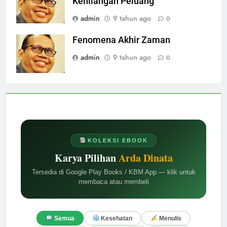
Kehilangan Peluang
admin
9 tahun ago
0
Fenomena Akhir Zaman
admin
9 tahun ago
0
KOLEKSI EBOOK
Karya Pilihan
Arda Dinata
Tersedia di Google Play Books / KBM App — klik untuk
membaca atau membeli
Semua
Kesehatan
Menulis