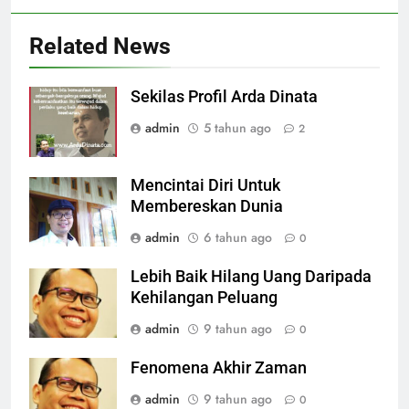
Related News
Sekilas Profil Arda Dinata
admin
5 tahun ago
2
Mencintai Diri Untuk
Membereskan Dunia
admin
6 tahun ago
0
Lebih Baik Hilang Uang Daripada
Kehilangan Peluang
admin
9 tahun ago
0
Fenomena Akhir Zaman
admin
9 tahun ago
0