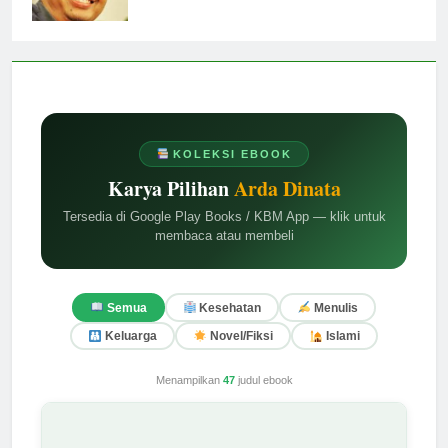
KOLEKSI EBOOK
Karya Pilihan
Arda Dinata
Tersedia di Google Play Books / KBM App — klik untuk
membaca atau membeli
Semua
Kesehatan
Menulis
Keluarga
Novel/Fiksi
Islami
Menampilkan
47
judul ebook