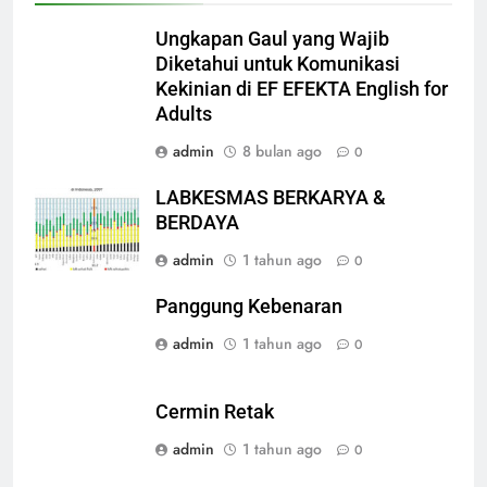
Ungkapan Gaul yang Wajib
Diketahui untuk Komunikasi
Kekinian di EF EFEKTA English for
Adults
admin
8 bulan ago
0
LABKESMAS BERKARYA &
BERDAYA
admin
1 tahun ago
0
Panggung Kebenaran
admin
1 tahun ago
0
Cermin Retak
admin
1 tahun ago
0