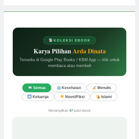
KOLEKSI EBOOK
Karya Pilihan
Arda Dinata
Tersedia di Google Play Books / KBM App — klik untuk
membaca atau membeli
Semua
Kesehatan
Menulis
Keluarga
Novel/Fiksi
Islami
Menampilkan
47
judul ebook