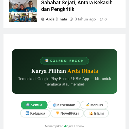
Sahabat Sejati, Antara Kekasih
dan Pengkritik
Arda Dinata
3 tahun ago
0
KOLEKSI EBOOK
Karya Pilihan
Arda Dinata
Tersedia di Google Play Books / KBM App — klik untuk
membaca atau membeli
Semua
Kesehatan
Menulis
Keluarga
Novel/Fiksi
Islami
Menampilkan
47
judul ebook