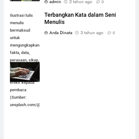
admin
2 tahun ago
0
Terbangkan Kata dalam Seni
Ilustrasi tulis
Menulis
menulis
bermaksud
Arda Dinata
3 tahun ago
0
untuk
mengungkapkan
fakta, data,
perasaan, sikap,
isi hati dan
pikiran secara
efekif kepada
pembaca
(Sumber:
unsplash.com/@kaitlynbaker)