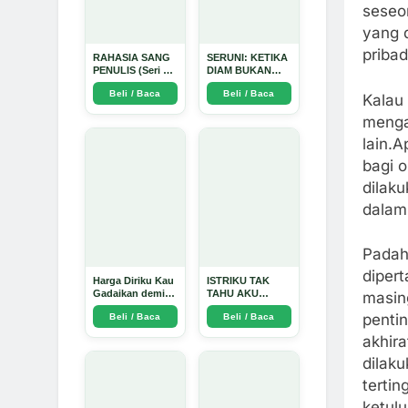
seseo
yang 
pribad
RAHASIA SANG
SERUNI: KETIKA
PENULIS (Seri 1)
DIAM BUKAN
- Arda Dinata
LAGI PILIHAN -
Beli / Baca
Beli / Baca
Arda Dinata
Kalau 
menga
lain.A
bagi 
dilaku
dalam
Padah
diper
Harga Diriku Kau
ISTRIKU TAK
Gadaikan demi
TAHU AKU
masing
Perempuan Itu -
PENGUSAHA
pentin
Beli / Baca
Beli / Baca
Arda Dinata
EMAS - Arda
Dinata
akhira
dilaku
tertin
ketulu