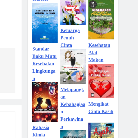
Keluarga
Penuh
Kesehatan
Cinta
Standar
Alat
Baku Mutu
Makan
Kesehatan
Lingkunga
n
Melapangk
an
Mengikat
Kebahagiaa
Cinta Kasih
n
Perkawina
n
Rahasia
Kimia