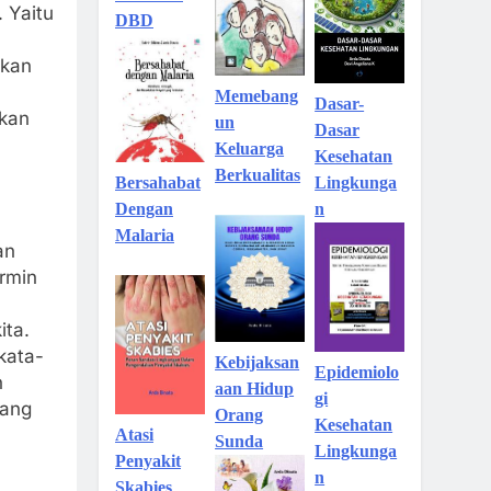
. Yaitu
DBD
akan
Memebang
Dasar-
akan
un
Dasar
Keluarga
Kesehatan
Berkualitas
Lingkunga
Bersahabat
n
Dengan
Malaria
an
ermin
ita.
kata-
Kebijaksan
Epidemiolo
n
aan Hidup
gi
yang
Orang
Kesehatan
Atasi
Sunda
Lingkunga
Penyakit
n
Skabies