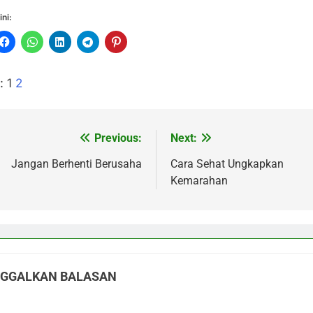
ini:
:
1
2
Previous:
Next:
vigasi
s
Jangan Berhenti Berusaha
Cara Sehat Ungkapkan
Kemarahan
NGGALKAN BALASAN