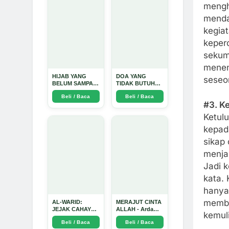
Mendalam - Arda
mengha
Dinata
menda
kegia
keper
sekum
menen
HIJAB YANG
DOA YANG
seseo
BELUM SAMPAI
TIDAK BUTUH
KE HATI: Ketika
SINYAL: Kisah
Beli / Baca
Beli / Baca
Cinta Seorang
Tiga Jiwa yang
#3. K
Ustadz Menjadi
Tersesat di Era AI
Cermin yang
dan Menemukan
Ketulu
Paling Kejam -
Jalan Pulang di
Arda Dinata
Bulan
kepad
Ramadhan" -
sikap 
Arda Dinata
menjal
Jadi 
kata. 
hanya 
membu
AL-WARID:
MERAJUT CINTA
JEJAK CAHAYA
ALLAH - Arda
kemul
DI ANTARA DUA
Dinata
Beli / Baca
Beli / Baca
ZAMAN - Arda