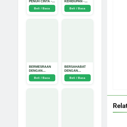
PENUH CINTA -
KEHIDUPAN -
Arda Dinata
Arda Dinata
Beli / Baca
Beli / Baca
BERMESRAAN
BERSAHABAT
DENGAN
DENGAN
KEBAIKAN - Arda
NYAMUK: Jurus
Beli / Baca
Beli / Baca
Dinata
Jitu Atasi
Penyakit
Bersumber
Nyamuk - Arda
Dinata
Rela