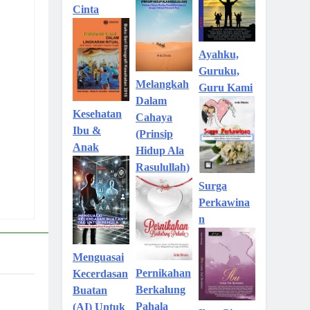
Cinta
Ayahku,
Guruku,
Melangkah
Guru Kami
Dalam
Kesehatan
Cahaya
Ibu &
(Prinsip
Anak
Hidup Ala
Rasulullah)
Surga
Perkawina
n
Menguasai
Pernikahan
Kecerdasan
Berkalung
Buatan
Pahala
(AI) Untuk