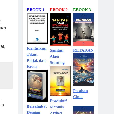
EBOOK 1
EBOOK 2
EBOOK 3
t
lam
ma,
Identisikasi
Sanitasi
RETAKAN
Tikus,
Atasi
Pinjal, dan
Stunting
Kecoa
Pecahan
Cinta
a
Produktif
up
Bersahabat
Menulis
Dengan
Artikel