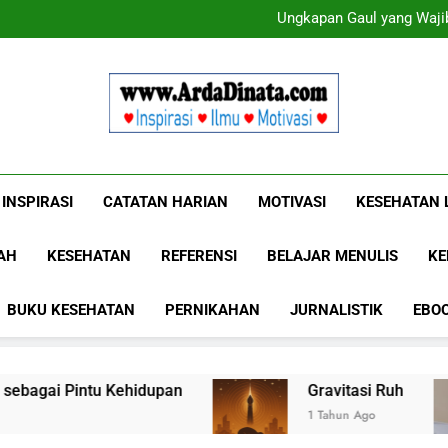
Ungkapan Gaul yang Wajib
Ungkapan Gaul yang Wajib
Www.ArdaDinat
Inspirasi, Ilmu, Dan Motivasi
INSPIRASI
CATATAN HARIAN
MOTIVASI
KESEHATAN 
AH
KESEHATAN
REFERENSI
BELAJAR MENULIS
KE
BUKU KESEHATAN
PERNIKAHAN
JURNALISTIK
EBO
Kehidupan
Gravitasi Ruh
Pagi
1 Tahun Ago
1 Tahu