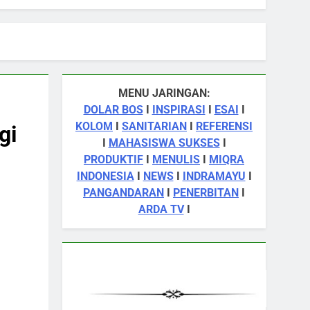
MENU JARINGAN:
DOLAR BOS
I
INSPIRASI
I
ESAI
I
KOLOM
I
SANITARIAN
I
REFERENSI
gi
I
MAHASISWA SUKSES
I
PRODUKTIF
I
MENULIS
I
MIQRA
INDONESIA
I
NEWS
I
INDRAMAYU
I
PANGANDARAN
I
PENERBITAN
I
ARDA TV
I