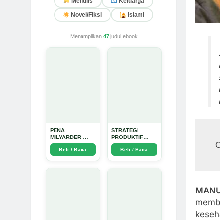
Menulis
Keluarga
Novel/Fiksi
Islami
Menampilkan
47
judul ebook
PENA
STRATEGI
MILYARDER:
PRODUKTIF
O
Kisah, Rahasia
MENULIS
Beli / Baca
Beli / Baca
Sukses, dan
UPDATE - Arda
Panduan Menjadi
Dinata
Penulis 1 Milyar
di KBM App dari
Nol - Arda Dinata
MANU
membe
keseh