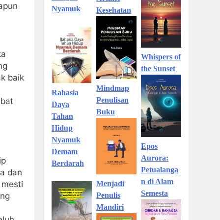
papun
Nyamuk
Kesehatan
ka
Whispers of
ng
the Sunset
k baik
Mindmap
Rahasia
Penulisan
ibat
Daya
Buku
Tahan
Hidup
Nyamuk
Epos
Demam
Aurora:
ip
Berdarah
Petualanga
ia dan
n di Alam
 mesti
Menjadi
Semesta
ang
Penulis
Mandiri
eluh