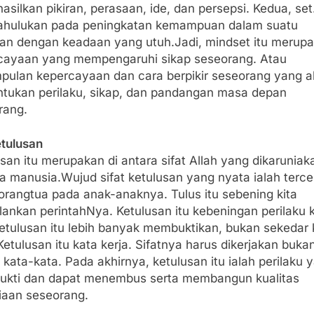
silkan pikiran, perasaan, ide, dan persepsi. Kedua, set
hulukan pada peningkatan kemampuan dalam suatu
tan dengan keadaan yang utuh.Jadi, mindset itu merup
cayaan yang mempengaruhi sikap seseorang. Atau
pulan kepercayaan dan cara berpikir seseorang yang 
tukan perilaku, sikap, dan pandangan masa depan
rang.
etulusan
san itu merupakan di antara sifat Allah yang dikaruniak
a manusia.Wujud sifat ketulusan yang nyata ialah terc
orangtua pada anak-anaknya. Tulus itu sebening kita
ankan perintahNya. Ketulusan itu kebeningan perilaku k
ketulusan itu lebih banyak membuktikan, bukan sekedar 
Ketulusan itu kata kerja. Sifatnya harus dikerjakan buka
kata-kata. Pada akhirnya, ketulusan itu ialah perilaku 
kti dan dapat menembus serta membangun kualitas
iaan seseorang.