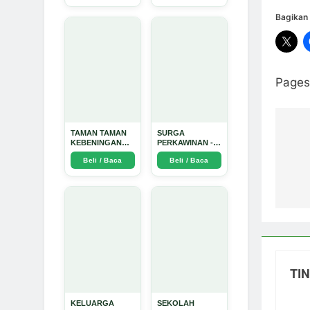
Dinata
Bagikan 
Pages
TAMAN TAMAN
SURGA
Na
KEBENINGAN
PERKAWINAN -
HATI - Arda
Arda Dinata
po
Beli / Baca
Beli / Baca
Dinata
TI
KELUARGA
SEKOLAH