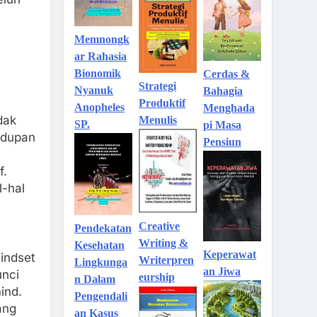
Memnongk
ar Rahasia
Bionomik
Cerdas &
Strategi
Nyanuk
Bahagia
Produktif
Anopheles
Menghada
dak
Menulis
SP.
pi Masa
idupan
Pensiun
f.
l-hal
Creative
Pendekatan
Writing &
Kesehatan
Keperawat
mindset
Writerpren
Lingkunga
an Jiwa
unci
eurship
n Dalam
ind.
Pengendali
ang
an Kasus