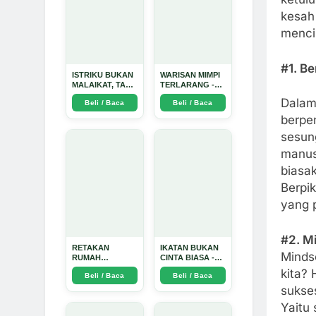
kesah
menci
#1. Be
ISTRIKU BUKAN
WARISAN MIMPI
MALAIKAT, TAPI
TERLARANG -
AKU JUGA
Arda Dinata
Dalam 
Beli / Baca
Beli / Baca
TIDAK SUCI -
Arda Dinata
berpen
sesun
manusi
biasak
Berpik
yang p
#2. M
RETAKAN
IKATAN BUKAN
Mindse
RUMAH
CINTA BIASA -
TANGGA:
Arda Dinata
kita? 
Beli / Baca
Beli / Baca
Sebuah
Perjalanan
sukses
Emosional yang
Yaitu
Intim dan