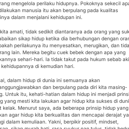
rang mengelola perilaku hidupnya. Pokoknya sekecil a
dilakukan manusia itu akan berpulang pada kualitas
inya dalam menjalani kehidupan ini.
kita amati, tidak sedikit diantaranya ada orang yang su
baikan sikap hidup ketika dia berhubungan dengan ora
pakah perilakunya itu menyesatkan, merugikan, dan tida
orang lain. Mereka begitu cuek bebek dengan apa yang
kannya sehari-hari. Ia tidak takut pada hukum sebab ak
 kehidupannya di kemudian hari.
al, dalam hidup di dunia ini semuanya akan
tanggungjawabkan dan berpulang pada diri kita masing-
. Untuk itu, kehati-hatian dalam hidup ini menjadi prins
g yang mesti kita lakukan agar hidup kita sukses di dun
t kelak. Menurut saya, ada beberapa prinsip hidup yang
kan agar hidup kita berkualitas dan mencapai derajat y
ggi dalam kemuliaan. Yakni, berpikir positif, mindset,
san, sikap murah hati, rasa syukur nan tulus, tidak berk