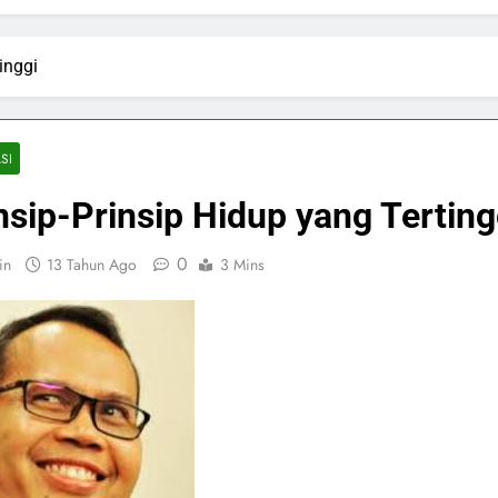
inggi
SI
nsip-Prinsip Hidup yang Terting
0
in
13 Tahun Ago
3 Mins