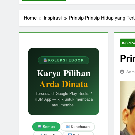
Home
Inspirasi
Prinsip-Prinsip Hidup yang Tert
INSPIRA
Pri
KOLEKSI EBOOK
Karya Pilihan
Adm
Arda Dinata
Tersedia di Google Play Books /
KBM App — klik untuk membaca
atau membeli
Semua
Kesehatan