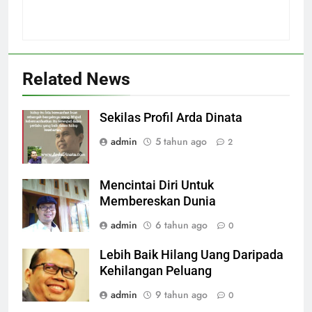
Related News
Sekilas Profil Arda Dinata
admin
5 tahun ago
2
Mencintai Diri Untuk
Membereskan Dunia
admin
6 tahun ago
0
Lebih Baik Hilang Uang Daripada
Kehilangan Peluang
admin
9 tahun ago
0