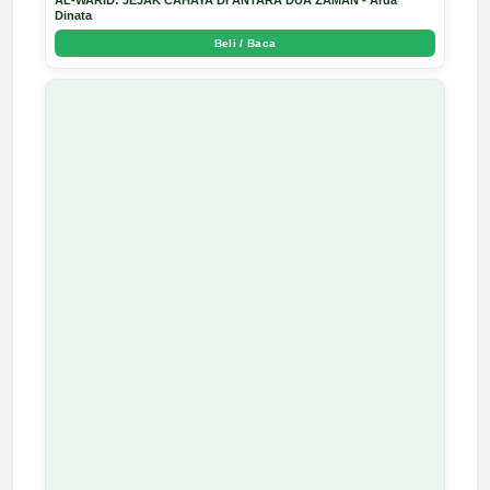
AL-WARID: JEJAK CAHAYA DI ANTARA DUA ZAMAN - Arda
Dinata
Beli / Baca