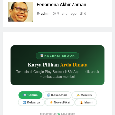
Fenomena Akhir Zaman
admin
9 tahun ago
0
KOLEKSI EBOOK
Karya Pilihan
Arda Dinata
Tersedia di Google Play Books / KBM App — klik untuk
membaca atau membeli
Semua
Kesehatan
Menulis
Keluarga
Novel/Fiksi
Islami
Menampilkan
47
judul ebook