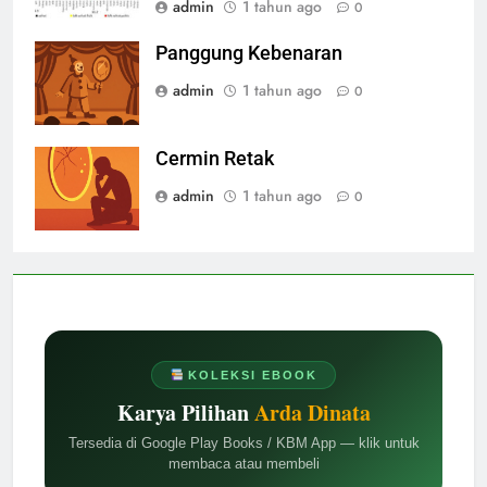
admin
1 tahun ago
0
Panggung Kebenaran
admin
1 tahun ago
0
Cermin Retak
admin
1 tahun ago
0
KOLEKSI EBOOK
Karya Pilihan
Arda Dinata
Tersedia di Google Play Books / KBM App — klik untuk
membaca atau membeli