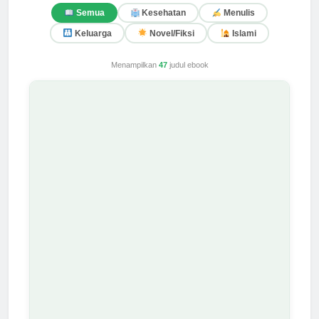
Semua
Kesehatan
Menulis
Keluarga
Novel/Fiksi
Islami
Menampilkan
47
judul ebook