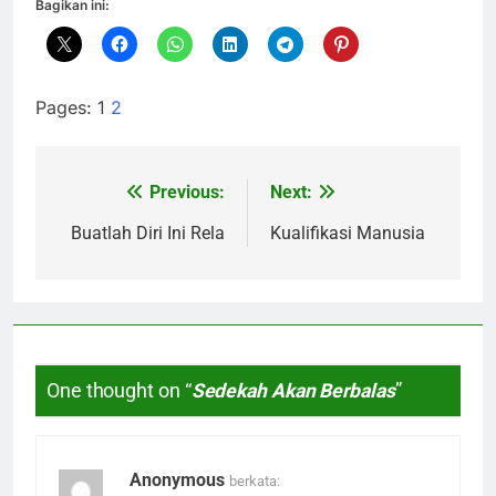
Bagikan ini:
Pages:
1
2
Previous:
Next:
Navigasi
pos
Buatlah Diri Ini Rela
Kualifikasi Manusia
One thought on “
Sedekah Akan Berbalas
”
Anonymous
berkata: