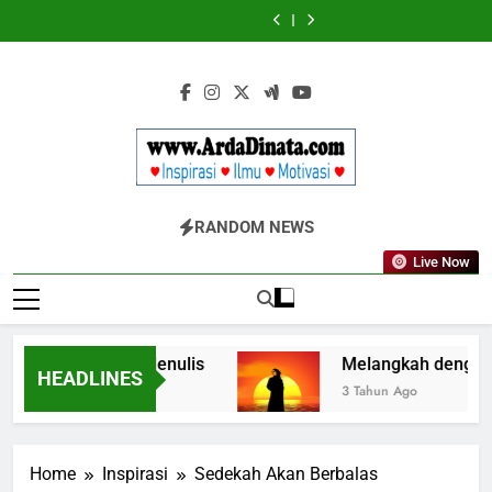
Skip
Diketahui
Diketahui
untuk
untuk
to
Komunikasi
Komunikasi
content
Kekinian
Kekinian
di
di
EF
EF
EFEKTA
EFEKTA
English
English
for
for
Adults
Adults
Www.ArdaDinata
Inspirasi, Ilmu, Dan Motivasi
RANDOM NEWS
Live Now
a dalam Seni Menulis
Melangkah dengan Insp
HEADLINES
3 Tahun Ago
Home
Inspirasi
Sedekah Akan Berbalas