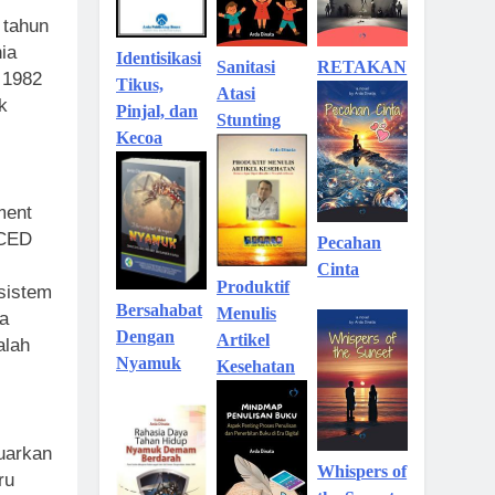
 tahun
ia
Identisikasi
Sanitasi
RETAKAN
a 1982
Tikus,
Atasi
k
Pinjal, dan
Stunting
Kecoa
ment
WCED
Pecahan
Cinta
Produktif
sistem
Bersahabat
Menulis
a
Dengan
Artikel
alah
Nyamuk
Kesehatan
luarkan
Whispers of
ru