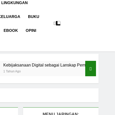
 LINGKUNGAN
KELUARGA
BUKU
EBOOK
OPINI
 Digital sebagai Lanskap Pembelajaran
Basma
1 Tahu
MENU JARINGAN: