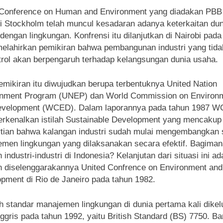
 Conference on Human and Environment yang diadakan PBB
i Stockholm telah muncul kesadaran adanya keterkaitan dun
dengan lingkungan. Konfrensi itu dilanjutkan di Nairobi pad
elahirkan pemikiran bahwa pembangunan industri yang tida
trol akan berpengaruh terhadap kelangsungan dunia usaha.
emikiran itu diwujudkan berupa terbentuknya United Nation
onment Program (UNEP) dan World Commission on Environ
evelopment (WCED). Dalam laporannya pada tahun 1987 
kenalkan istilah Sustainable Development yang mencakup
tian bahwa kalangan industri sudah mulai mengembangkan 
men lingkungan yang dilaksanakan secara efektif. Bagiman
 industri-industri di Indonesia? Kelanjutan dari situasi ini ad
 diselenggarakannya United Confrence on Environment and
pment di Rio de Janeiro pada tahun 1982.
h standar manajemen lingkungan di dunia pertama kali dike
nggris pada tahun 1992, yaitu British Standard (BS) 7750. Ba