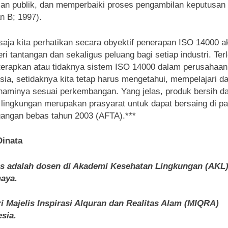
ian publik, dan memperbaiki proses pengambilan keputusan
 B; 1997).
saja kita perhatikan secara obyektif penerapan ISO 14000 a
i tantangan dan sekaligus peluang bagi setiap industri. Ter
iterapkan atau tidaknya sistem ISO 14000 dalam perusahaan
sia, setidaknya kita tetap harus mengetahui, mempelajari d
minya sesuai perkembangan. Yang jelas, produk bersih d
lingkungan merupakan prasyarat untuk dapat bersaing di p
angan bebas tahun 2003 (AFTA).***
Dinata
is adalah dosen di Akademi Kesehatan Lingkungan (AKL
aya.
i Majelis Inspirasi Alquran dan Realitas Alam (MIQRA)
sia.