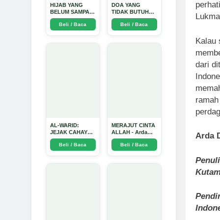
perhat
HIJAB YANG
DOA YANG
BELUM SAMPAI
TIDAK BUTUH
Lukman
KE HATI: Ketika
SINYAL: Kisah
Beli / Baca
Beli / Baca
Cinta Seorang
Tiga Jiwa yang
Ustadz Menjadi
Tersesat di Era AI
Kalau 
Cermin yang
dan Menemukan
Paling Kejam -
Jalan Pulang di
member
Arda Dinata
Bulan
Ramadhan" -
dari d
Arda Dinata
Indone
memaha
ramah 
perdag
AL-WARID:
MERAJUT CINTA
JEJAK CAHAYA
ALLAH - Arda
Arda 
DI ANTARA DUA
Dinata
Beli / Baca
Beli / Baca
ZAMAN - Arda
Dinata
Penul
Kutam
Pendir
Indone