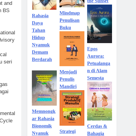
the Sunset
t and
n BS
Mindmap
Rahasia
Penulisan
Daya
Buku
Tahan
ational
Hidup
dvisory
Nyamuk
Epos
Demam
cal
Aurora:
Berdarah
 seri
Petualanga
n di Alam
Menjadi
Semesta
Penulis
ugas
Mandiri
agai
Memnongk
nmental
ar Rahasia
 Cycle
Bionomik
Cerdas &
Strategi
Nyanuk
Bahagia