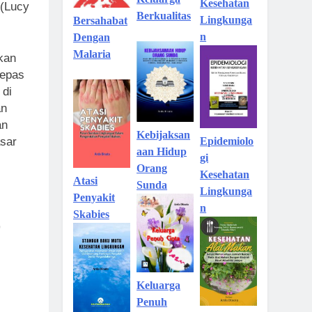
Kesehatan
 (Lucy
Berkualitas
Lingkunga
Bersahabat
n
Dengan
Malaria
kan
lepas
 di
an
an
Kebijaksan
asar
Epidemiolo
aan Hidup
gi
Orang
Kesehatan
Atasi
Sunda
Lingkunga
Penyakit
n
Skabies
)
Keluarga
Penuh