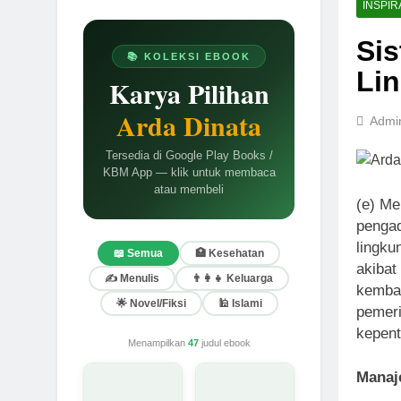
INSPIR
Si
📚 KOLEKSI EBOOK
Lin
Karya Pilihan
Arda Dinata
Admi
Tersedia di Google Play Books /
KBM App — klik untuk membaca
atau membeli
(e) Me
pengad
lingku
📖 Semua
🏥 Kesehatan
akibat
✍️ Menulis
👨‍👩‍👧 Keluarga
kembal
🌟 Novel/Fiksi
🕌 Islami
pemeri
kepent
Menampilkan
47
judul ebook
Manaj