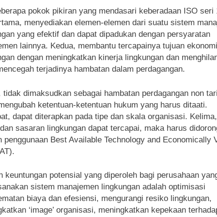
berapa pokok pikiran yang mendasari keberadaan ISO seri
ertama, menyediakan elemen-elemen dari suatu sistem man
ngan yang efektif dan dapat dipadukan dengan persyaratan
men lainnya. Kedua, membantu tercapainya tujuan ekonom
ngan dengan meningkatkan kinerja lingkungan dan menghila
mencegah terjadinya hambatan dalam perdagangan.
, tidak dimaksudkan sebagai hambatan perdagangan non tari
mengubah ketentuan-ketentuan hukum yang harus ditaati.
t, dapat diterapkan pada tipe dan skala organisasi. Kelima,
 dan sasaran lingkungan dapat tercapai, maka harus didoron
 penggunaan Best Available Technology and Economically V
AT).
 keuntungan potensial yang diperoleh bagi perusahaan yan
anakan sistem manajemen lingkungan adalah optimisasi
matan biaya dan efesiensi, mengurangi resiko lingkungan,
katkan ‘image’ organisasi, meningkatkan kepekaan terhada