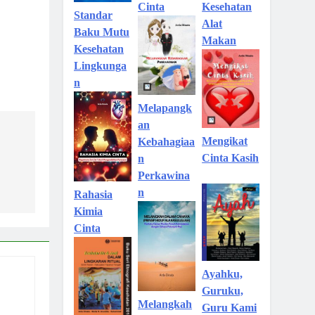
Kesehatan
Cinta
Standar
Alat
Baku Mutu
Makan
Kesehatan
Lingkunga
n
Melapangk
an
Mengikat
Kebahagiaa
Cinta Kasih
n
Perkawina
n
Rahasia
Kimia
Cinta
Ayahku,
Guruku,
Melangkah
Guru Kami