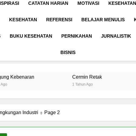
NSPIRASI
CATATAN HARIAN
MOTIVASI
KESEHATAN
KESEHATAN
REFERENSI
BELAJAR MENULIS
S
BUKU KESEHATAN
PERNIKAHAN
JURNALISTIK
BISNIS
Cermin Retak
Kebijaksanaan
1 Tahun Ago
1 Tahun Ago
ngkungan Industri
Page 2