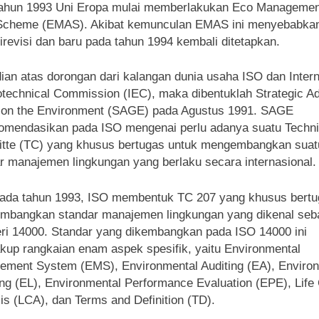
tahun 1993 Uni Eropa mulai memberlakukan Eco Managemen
 Scheme (EMAS). Akibat kemunculan EMAS ini menyebabka
irevisi dan baru pada tahun 1994 kembali ditetapkan.
an atas dorongan dari kalangan dunia usaha ISO dan Intern
otechnical Commission (IEC), maka dibentuklah Strategic A
 on the Environment (SAGE) pada Agustus 1991. SAGE
mendasikan pada ISO mengenai perlu adanya suatu Techni
te (TC) yang khusus bertugas untuk mengembangkan suatu
r manajemen lingkungan yang berlaku secara internasional.
ada tahun 1993, ISO membentuk TC 207 yang khusus bert
mbangkan standar manajemen lingkungan yang dikenal seb
ri 14000. Standar yang dikembangkan pada ISO 14000 ini
up rangkaian enam aspek spesifik, yaitu Environmental
ment System (EMS), Environmental Auditing (EA), Enviro
ing (EL), Environmental Performance Evaluation (EPE), Life
is (LCA), dan Terms and Definition (TD).