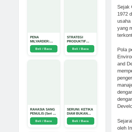
Sejak
1972 d
usaha 
yang m
terkon
PENA
STRATEGI
MILYARDER:
PRODUKTIF
Kisah, Rahasia
MENULIS
Pola p
Beli / Baca
Beli / Baca
Sukses, dan
UPDATE - Arda
Panduan Menjadi
Dinata
Envir
Penulis 1 Milyar
di KBM App dari
and D
Nol - Arda Dinata
memper
penger
manaje
dengan
dengan
Develo
RAHASIA SANG
SERUNI: KETIKA
PENULIS (Seri 1)
DIAM BUKAN
- Arda Dinata
LAGI PILIHAN -
Sejara
Beli / Baca
Beli / Baca
Arda Dinata
oleh I