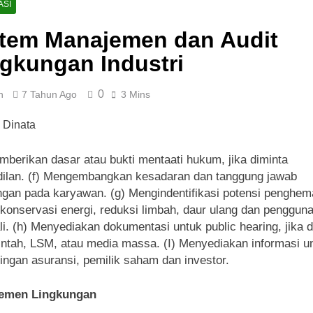
ASI
stem Manajemen dan Audit
gkungan Industri
0
n
7 Tahun Ago
3 Mins
mberikan dasar atau bukti mentaati hukum, jika diminta
ilan. (f) Mengembangkan kesadaran dan tanggung jawab
ngan pada karyawan. (g) Mengindentifikasi potensi penghem
 konservasi energi, reduksi limbah, daur ulang dan penggun
i. (h) Menyediakan dokumentasi untuk public hearing, jika d
ntah, LSM, atau media massa. (I) Menyediakan informasi u
ingan asuransi, pemilik saham dan investor.
emen Lingkungan