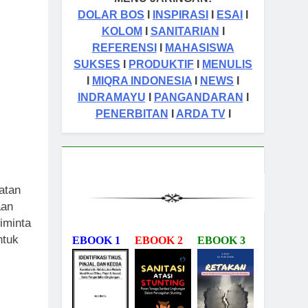
DOLAR BOS
I
INSPIRASI
I
ESAI
I
KOLOM
I
SANITARIAN
I
REFERENSI
I
MAHASISWA
SUKSES
I
PRODUKTIF
I
MENULIS
I
MIQRA INDONESIA
I
NEWS
I
INDRAMAYU
I
PANGANDARAN
I
PENERBITAN
I
ARDA TV
I
atan
aan
iminta
ntuk
EBOOK 1
EBOOK 2
EBOOK 3