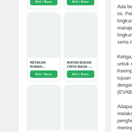
Beli / Baca
Beli / Baca
TIDAK SUCI -
Ada be
Arda Dinata
ini. P
lingku
manaje
lingku
serta 
Ketiga
RETAKAN
IKATAN BUKAN
untuk 
RUMAH
CINTA BIASA -
Keempa
TANGGA:
Arda Dinata
Beli / Baca
Beli / Baca
Sebuah
tujuan
Perjalanan
Emosional yang
dengan
Intim dan
(EVAB
Mendalam - Arda
Dinata
Adapun
melaks
penghe
mening