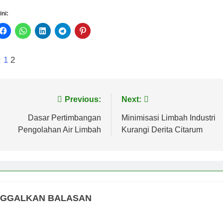
ini:
:
1
2
vigasi
Previous:
Next:
s
Dasar Pertimbangan
Minimisasi Limbah Industri
Pengolahan Air Limbah
Kurangi Derita Citarum
NGGALKAN BALASAN