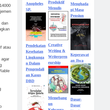
Produktif
Anopheles
Menghada
 14000
Menulis
SP.
pi Masa
ajemen
Pensiun
i dan
ngkan
Creative
Pendekatan
f atau
Writing &
Kesehatan
Keperawat
Writerpren
Lingkunga
 agar
an Jiwa
eurship
n Dalam
g
Pengendali
iable
an Kasus
DBD
g
Memebang
Dasar-
un
Dasar
p
Keluarga