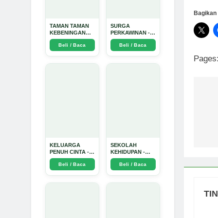
Bagikan 
TAMAN TAMAN
SURGA
KEBENINGAN
PERKAWINAN -
HATI - Arda
Arda Dinata
Beli / Baca
Beli / Baca
Dinata
Pages
Na
po
KELUARGA
SEKOLAH
PENUH CINTA -
KEHIDUPAN -
Arda Dinata
Arda Dinata
Beli / Baca
Beli / Baca
TI