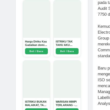
pada 
Audit
7750 d
Kemudi
Electr
Group
Harga Diriku Kau
ISTRIKU TAK
mereko
Gadaikan demi
TAHU AKU
Perempuan Itu -
PENGUSAHA
Commit
Beli / Baca
Beli / Baca
Arda Dinata
EMAS - Arda
standa
Dinata
Baru p
menge
ISO se
mencak
Manage
Labell
ISTRIKU BUKAN
WARISAN MIMPI
Analys
MALAIKAT, TAPI
TERLARANG -
AKU JUGA
Arda Dinata