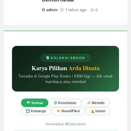
admin
1 tahun ago
0
KOLEKSI EBOOK
Karya Pilihan
Arda Dinata
Tersedia di Google Play Books / KBM App — klik untuk
membaca atau membeli
Semua
Kesehatan
Menulis
Keluarga
Novel/Fiksi
Islami
Menampilkan
47
judul ebook