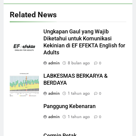
Related News
Ungkapan Gaul yang Wajib
Diketahui untuk Komunikasi
Kekinian di EF EFEKTA English for
Adults
admin
8 bulan ago
0
LABKESMAS BERKARYA &
BERDAYA
admin
1 tahun ago
0
Panggung Kebenaran
admin
1 tahun ago
0
Cermin Retak