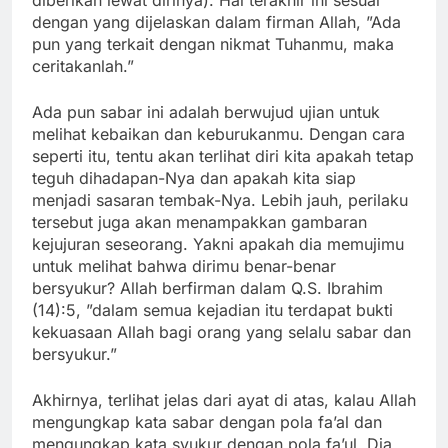
diberikan lewat dirinya). Hal terakhir ini sesuai
dengan yang dijelaskan dalam firman Allah, ”Ada
pun yang terkait dengan nikmat Tuhanmu, maka
ceritakanlah.”
Ada pun sabar ini adalah berwujud ujian untuk
melihat kebaikan dan keburukanmu. Dengan cara
seperti itu, tentu akan terlihat diri kita apakah tetap
teguh dihadapan-Nya dan apakah kita siap
menjadi sasaran tembak-Nya. Lebih jauh, perilaku
tersebut juga akan menampakkan gambaran
kejujuran seseorang. Yakni apakah dia memujimu
untuk melihat bahwa dirimu benar-benar
bersyukur? Allah berfirman dalam Q.S. Ibrahim
(14):5, ”dalam semua kejadian itu terdapat bukti
kekuasaan Allah bagi orang yang selalu sabar dan
bersyukur.”
Akhirnya, terlihat jelas dari ayat di atas, kalau Allah
mengungkap kata sabar dengan pola fa’al dan
mengungkap kata syukur dengan pola fa’ul. Dia