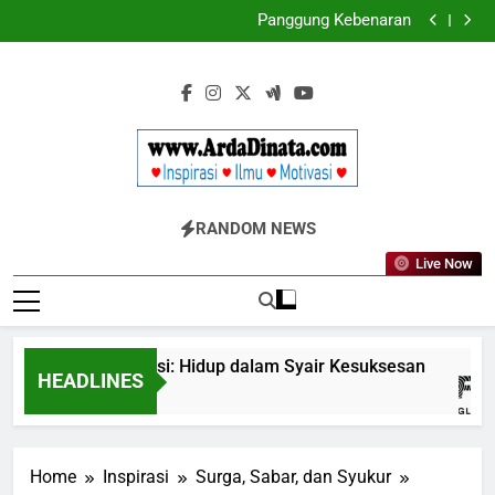
Panggung Kebenaran
Skip
Cermin Retak
to
Ungkapan Gaul yang Wajib Diketahui untuk
Komunikasi Kekinian di EF EFEKTA English for Adults
LABKESMAS BERKARYA & BERDAYA
content
Panggung Kebenaran
Cermin Retak
Www.ArdaDinata
Inspirasi, Ilmu, Dan Motivasi
RANDOM NEWS
Live Now
dengan Inspirasi: Hidup dalam Syair Kesuksesan
HEADLINES
Home
Inspirasi
Surga, Sabar, dan Syukur