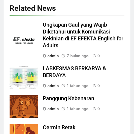
Related News
Ungkapan Gaul yang Wajib
Diketahui untuk Komunikasi
Kekinian di EF EFEKTA English for
Adults
admin
7 bulan ago
0
LABKESMAS BERKARYA &
BERDAYA
admin
1 tahun ago
0
Panggung Kebenaran
admin
1 tahun ago
0
Cermin Retak