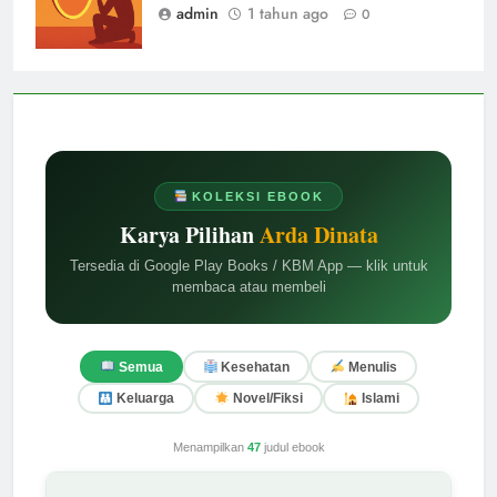
admin
1 tahun ago
0
KOLEKSI EBOOK
Karya Pilihan
Arda Dinata
Tersedia di Google Play Books / KBM App — klik untuk
membaca atau membeli
Semua
Kesehatan
Menulis
Keluarga
Novel/Fiksi
Islami
Menampilkan
47
judul ebook