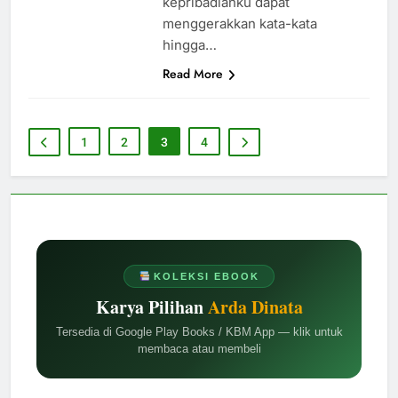
kepribadianku dapat
menggerakkan kata-kata
hingga…
Read More
1
2
3
4
KOLEKSI EBOOK
Karya Pilihan
Arda Dinata
Tersedia di Google Play Books / KBM App — klik untuk
membaca atau membeli