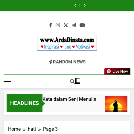
Skip
Wajib
BERDAYA
Wajib
BERDAYA
Diketahui
Diketahui
to
untuk
untuk
content
Komunikasi
Komunikasi
Kekinian
Kekinian
di
di
EF
EF
EFEKTA
EFEKTA
English
English
for
for
Adults
Adults
Www.ArdaDinata
Inspirasi, Ilmu, Dan Motivasi
RANDOM NEWS
Live Now
Terbangkan Kata dalam Seni Menulis
Mela
HEADLINES
3 Tahun Ago
3 Tah
Home
hati
Page 3