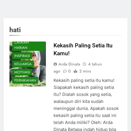
hati
CATATAN
Kekasih Paling Setia Itu
HARIAN
Kamu!
INSPIRASI
Arda Dinata
4 tahun
KELUARGA
ago
0
2 mins
MOTIVASI
Kekasih paling setia itu kamu!
PERNIKAHAN
Siapakah kekasih paling setia
itu? Dialah sosok yang setia,
walaupun diri kita sudah
meninggal dunia. Apakah sosok
kekasih paling setia itu saat ini
telah Anda miliki? Oleh: Arda
Dinata Betapa indah hidup bila