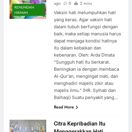
ago
0
2 mins
RENUNGAN
Vaksin hati melumpuhkan hati
HIKMAH
yang keras. Agar vaksin hati
dalam tubuh berfungsi dengan
baik, maka setiap manusia harus
dapat menjaga kondisi hatinya
itu dalam kebaikan dan
kebenaran. Oleh: Arda Dinata
“Sungguh hati itu berkarat.
Beningkan ia dengan membaca
Al-Qur’an, mengingat mati, dan
menghadiri majelis zikir atau
majelis ilmu.” (HR. Syihab dan
Baihaqi) Suatu penyakit yang…
Read More
Citra Kepribadian Itu
Menggerakkan Hati