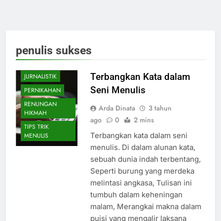
BELAJAR
MENULIS
CATATAN
penulis sukses
HARIAN
INSPIRASI
Terbangkan Kata dalam
JURNALISTIK
Seni Menulis
PERNIKAHAN
RENUNGAN
Arda Dinata
3 tahun
HIKMAH
ago
0
2 mins
TIPS TRIK
Terbangkan kata dalam seni
MENULIS
menulis. Di dalam alunan kata,
sebuah dunia indah terbentang,
Seperti burung yang merdeka
melintasi angkasa, Tulisan ini
tumbuh dalam keheningan
malam, Merangkai makna dalam
puisi yang mengalir laksana