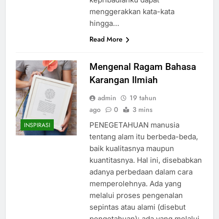
menggerakkan kata-kata
hingga…
Read More
Mengenal Ragam Bahasa
Karangan Ilmiah
admin
19 tahun
ago
0
3 mins
PENEGETAHUAN manusia
INSPIRASI
tentang alam itu berbeda-beda,
baik kualitasnya maupun
kuantitasnya. Hal ini, disebabkan
adanya perbedaan dalam cara
memperolehnya. Ada yang
melalui proses pengenalan
sepintas atau alami (disebut
pengetahuan); ada yang melalui