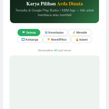
Karya Pilihan
Arda Dinata
Tersedia di Google Play Books / KBM App — klik untuk
membaca atau membeli
Semua
Kesehatan
Menulis
Keluarga
Novel/Fiksi
Islami
Menampilkan
47
judul ebook