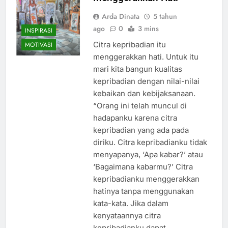
Arda Dinata
5 tahun
ago
0
3 mins
INSPIRASI
Citra kepribadian itu
MOTIVASI
menggerakkan hati. Untuk itu
mari kita bangun kualitas
kepribadian dengan nilai-nilai
kebaikan dan kebijaksanaan.
“Orang ini telah muncul di
hadapanku karena citra
kepribadian yang ada pada
diriku. Citra kepribadianku tidak
menyapanya, ‘Apa kabar?’ atau
‘Bagaimana kabarmu?’ Citra
kepribadianku menggerakkan
hatinya tanpa menggunakan
kata-kata. Jika dalam
kenyataannya citra
kepribadianku dapat