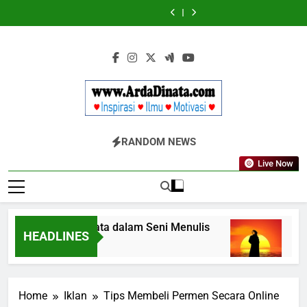
Skip
Wajib
BERDAYA
Wajib
BERDAYA
Diketahui
Diketahui
to
untuk
untuk
content
Komunikasi
Komunikasi
Kekinian
Kekinian
di
di
EF
EF
EFEKTA
EFEKTA
English
English
for
for
Adults
Adults
Www.ArdaDinata
Inspirasi, Ilmu, Dan Motivasi
RANDOM NEWS
Live Now
Terbangkan Kata dalam Seni Menulis
Melan
HEADLINES
3 Tahun Ago
3 Tahun
Home
Iklan
Tips Membeli Permen Secara Online