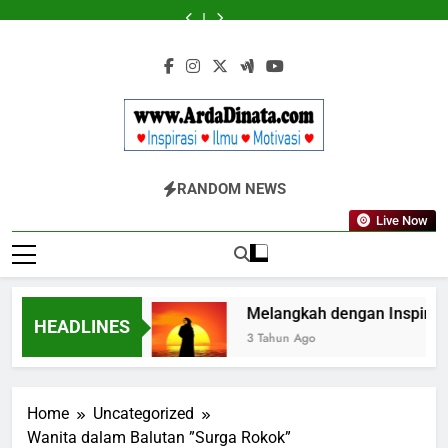
Cermin
Ungkapan
LABKESMAS
Panggung
Cermin
Ungkapan
LABKESMAS
Skip
Retak
Gaul
BERKARYA
Kebenaran
Retak
Gaul
BERKARYA
Panggung
Cermin
yang
&
yang
&
to
Kebenaran
Retak
Wajib
BERDAYA
Wajib
BERDAYA
content
Diketahui
Diketahui
untuk
untuk
Komunikasi
Komunikasi
Kekinian
Kekinian
di
di
EF
EF
EFEKTA
EFEKTA
English
English
Www.ArdaDinata
for
for
Inspirasi, Ilmu, Dan Motivasi
RANDOM NEWS
Adults
Adults
Live Now
Seni Menulis
Melangkah dengan Inspirasi: H
HEADLINES
3 Tahun Ago
Home
Uncategorized