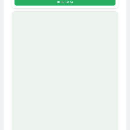
Beli / Baca