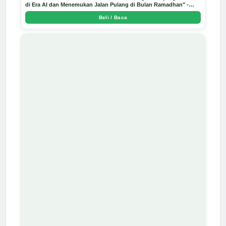
DOA YANG TIDAK BUTUH SINYAL: Kisah Tiga Jiwa yang Tersesat
di Era AI dan Menemukan Jalan Pulang di Bulan Ramadhan" -
Arda Dinata
Beli / Baca