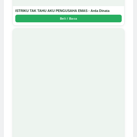
ISTRIKU TAK TAHU AKU PENGUSAHA EMAS - Arda Dinata
Beli / Baca