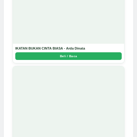
IKATAN BUKAN CINTA BIASA - Arda Dinata
Beli / Baca