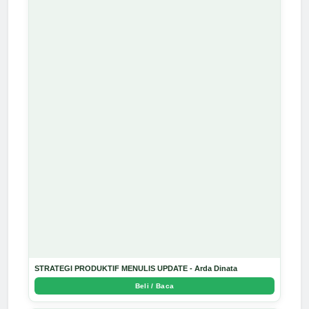
STRATEGI PRODUKTIF MENULIS UPDATE - Arda Dinata
Beli / Baca