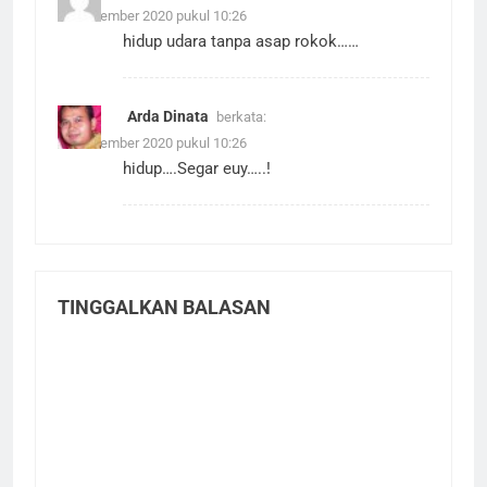
Anonymous
berkata:
10 November 2020 pukul 10:26
hidup udara tanpa asap rokok……
Arda Dinata
berkata:
10 November 2020 pukul 10:26
hidup….Segar euy…..!
TINGGALKAN BALASAN