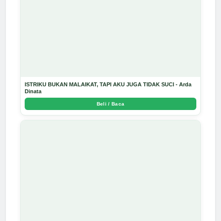
ISTRIKU BUKAN MALAIKAT, TAPI AKU JUGA TIDAK SUCI - Arda
Dinata
Beli / Baca