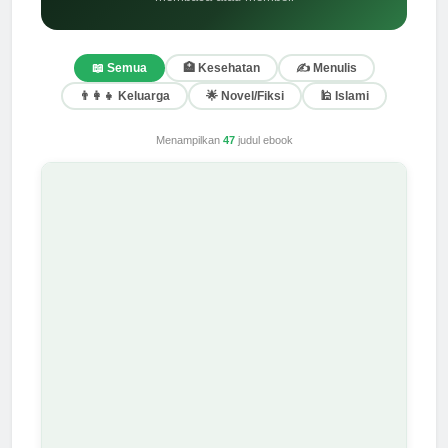
membaca atau membeli
📖 Semua
🏥 Kesehatan
✍️ Menulis
👨‍👩‍👧 Keluarga
🌟 Novel/Fiksi
🕌 Islami
Menampilkan
47
judul ebook