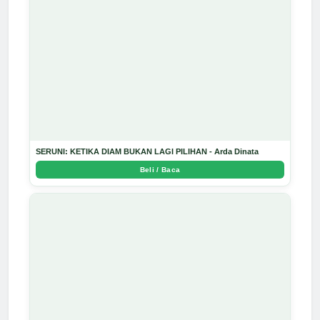
SERUNI: KETIKA DIAM BUKAN LAGI PILIHAN - Arda Dinata
Beli / Baca