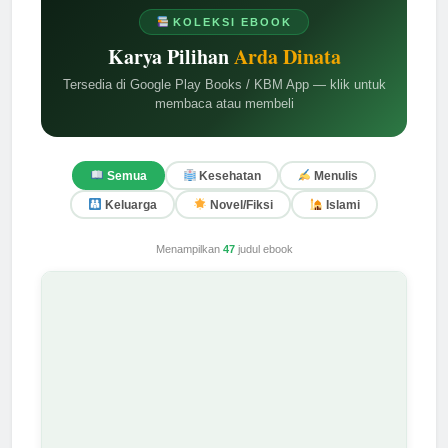
KOLEKSI EBOOK
Karya Pilihan
Arda Dinata
Tersedia di Google Play Books / KBM App — klik untuk
membaca atau membeli
Semua
Kesehatan
Menulis
Keluarga
Novel/Fiksi
Islami
Menampilkan
47
judul ebook