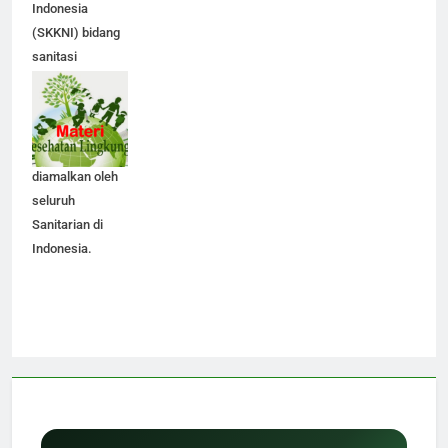
Indonesia
(SKKNI) bidang
sanitasi
lingkungan. Ini
pedoman yang
patut diketahui,
dibaca, dan
diamalkan oleh
seluruh
Sanitarian di
Indonesia.