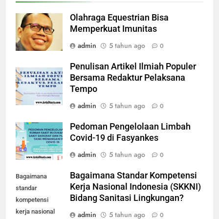
Olahraga Equestrian Bisa
Memperkuat Imunitas
admin
5 tahun ago
0
Penulisan Artikel Ilmiah Populer
Bersama Redaktur Pelaksana
Tempo
admin
5 tahun ago
0
Pedoman Pengelolaan Limbah
Covid-19 di Fasyankes
admin
5 tahun ago
0
Bagaimana Standar Kompetensi
Bagaimana
Kerja Nasional Indonesia (SKKNI)
standar
Bidang Sanitasi Lingkungan?
kompetensi
kerja nasional
admin
5 tahun ago
0