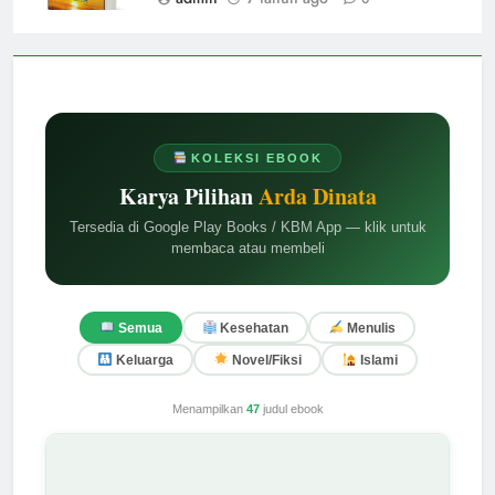
KOLEKSI EBOOK
Karya Pilihan
Arda Dinata
Tersedia di Google Play Books / KBM App — klik untuk
membaca atau membeli
Semua
Kesehatan
Menulis
Keluarga
Novel/Fiksi
Islami
Menampilkan
47
judul ebook