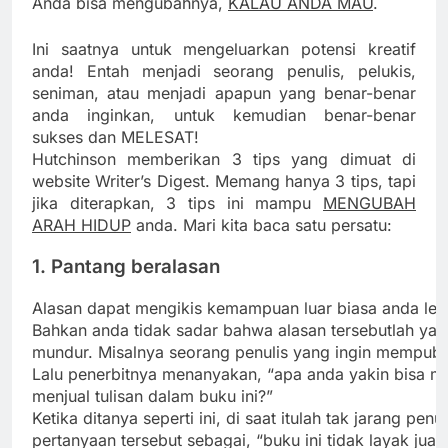
Anda bisa mengubahnya,
KALAU ANDA MAU
.
Ini saatnya untuk mengeluarkan potensi kreatif
anda! Entah menjadi seorang penulis, pelukis,
seniman, atau menjadi apapun yang benar-benar
anda inginkan, untuk kemudian benar-benar
sukses dan MELESAT!
Hutchinson memberikan 3 tips yang dimuat di
website Writer’s Digest. Memang hanya 3 tips, tapi
jika diterapkan, 3 tips ini mampu
MENGUBAH
ARAH HIDUP
anda. Mari kita baca satu persatu:
1. Pantang beralasan
Alasan dapat mengikis kemampuan luar biasa anda lebi
Bahkan anda tidak sadar bahwa alasan tersebutlah ya
mundur. Misalnya seorang penulis yang ingin mempubli
Lalu penerbitnya menanyakan, “apa anda yakin bisa m
menjual tulisan dalam buku ini?”
Ketika ditanya seperti ini, di saat itulah tak jarang pen
pertanyaan tersebut sebagai, “buku ini tidak layak jual