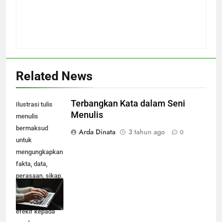
Related News
Terbangkan Kata dalam Seni
Ilustrasi tulis
Menulis
menulis
bermaksud
Arda Dinata
3 tahun ago
0
untuk
mengungkapkan
fakta, data,
perasaan, sikap,
isi hati dan
pikiran secara
efekif kepada