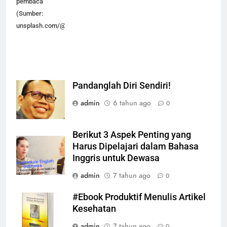
pembaca
(Sumber:
unsplash.com/@kaitlynbaker)
Pandanglah Diri Sendiri!
admin
6 tahun ago
0
Berikut 3 Aspek Penting yang
Harus Dipelajari dalam Bahasa
Inggris untuk Dewasa
admin
7 tahun ago
0
#Ebook Produktif Menulis Artikel
Kesehatan
admin
7 tahun ago
0