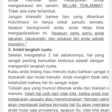
mengedukasi diri sendiri.
BELUM TERLAMBAT
.
Tidak ada kata terlambat.
Jangan khawatir bahwa tips yang diberikan
Hutchinson ini hanya untuk penulis semata.
Apapun background anda, anda tetap bisa
mengaplikasikan ini.
“Apapun yang perlu anda
lakukan, lakukanlah, dan edukasi diri anda sebaik
mungkin.”
3. Ambil langkah nyata
Setelah mengetahui 2 hal sebelumnya, hal yang
sangat penting kemudian tentunya adalah dengan
mengambil langkah nyata.
Kalau anda bilang mau menulis buku bahkan sangat m
duduklah dan mulai menulis. Anda mungkin tidak tah
ketahuilah bahwa hal itu sangat wajar.
Tulislah apa yang muncul dibenak anda dan biarkan ot
menulis.
Inilah hal unik dari otak kita, ketika anda m
melakukan sesuatu atau merencanakan “dengan sempurn
akan mendapati bahwa ternyata hal itu akan memakan
anda mulai saja prosesnya, apapun itu, otak kita ak