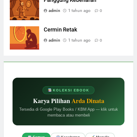
admin
1 tahun ago
0
Cermin Retak
admin
1 tahun ago
0
KOLEKSI EBOOK
Karya Pilihan
Arda Dinata
Tersedia di Google Play Books / KBM App — klik untuk
membaca atau membeli