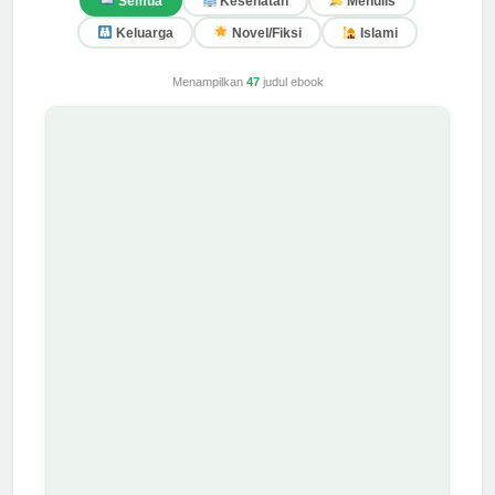
Semua
Kesehatan
Menulis
Keluarga
Novel/Fiksi
Islami
Menampilkan
47
judul ebook