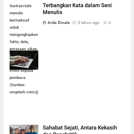
Terbangkan Kata dalam Seni
Ilustrasi tulis
Menulis
menulis
bermaksud
Arda Dinata
3 tahun ago
0
untuk
mengungkapkan
fakta, data,
perasaan, sikap,
isi hati dan
pikiran secara
efekif kepada
pembaca
(Sumber:
unsplash.com/@kaitlynbaker)
Sahabat Sejati, Antara Kekasih