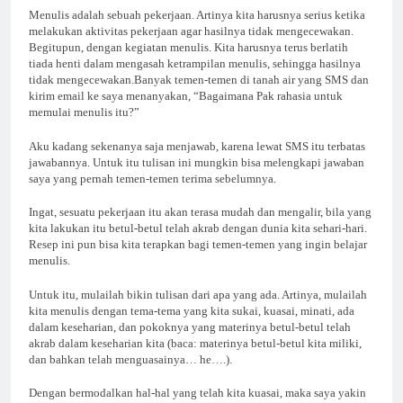
Menulis adalah sebuah pekerjaan. Artinya kita harusnya serius ketika
melakukan aktivitas pekerjaan agar hasilnya tidak mengecewakan.
Begitupun, dengan kegiatan menulis. Kita harusnya terus berlatih
tiada henti dalam mengasah ketrampilan menulis, sehingga hasilnya
tidak mengecewakan.Banyak temen-temen di tanah air yang SMS dan
kirim email ke saya menanyakan, “Bagaimana Pak rahasia untuk
memulai menulis itu?”
Aku kadang sekenanya saja menjawab, karena lewat SMS itu terbatas
jawabannya. Untuk itu tulisan ini mungkin bisa melengkapi jawaban
saya yang pernah temen-temen terima sebelumnya.
Ingat, sesuatu pekerjaan itu akan terasa mudah dan mengalir, bila yang
kita lakukan itu betul-betul telah akrab dengan dunia kita sehari-hari.
Resep ini pun bisa kita terapkan bagi temen-temen yang ingin belajar
menulis.
Untuk itu, mulailah bikin tulisan dari apa yang ada. Artinya, mulailah
kita menulis dengan tema-tema yang kita sukai, kuasai, minati, ada
dalam keseharian, dan pokoknya yang materinya betul-betul telah
akrab dalam keseharian kita (baca: materinya betul-betul kita miliki,
dan bahkan telah menguasainya… he….).
Dengan bermodalkan hal-hal yang telah kita kuasai, maka saya yakin