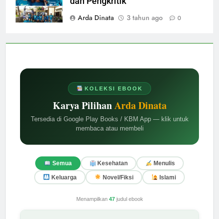
dan Pengkritik
Arda Dinata
3 tahun ago
0
KOLEKSI EBOOK
Karya Pilihan
Arda Dinata
Tersedia di Google Play Books / KBM App — klik untuk
membaca atau membeli
Semua
Kesehatan
Menulis
Keluarga
Novel/Fiksi
Islami
Menampilkan
47
judul ebook