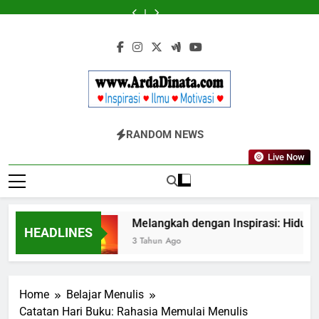
Skip
Cermin
Ungkapan
LABKESMAS
Panggung
Cermin
Ungkapan
LABKESMAS
to
Retak
Gaul
BERKARYA
Kebenaran
Retak
Gaul
BERKARYA
Panggung
Cermin
yang
&
yang
&
Kebenaran
Retak
content
Wajib
BERDAYA
Wajib
BERDAYA
Diketahui
Diketahui
untuk
untuk
Komunikasi
Komunikasi
Kekinian
Kekinian
di
di
EF
EF
Www.ArdaDinata
Inspirasi, Ilmu, Dan Motivasi
EFEKTA
EFEKTA
RANDOM NEWS
English
English
for
for
Live Now
Adults
Adults
ulis
Melangkah dengan Inspirasi: Hidup dal
HEADLINES
3 Tahun Ago
Home
Belajar Menulis
Catatan Hari Buku: Rahasia Memulai Menulis