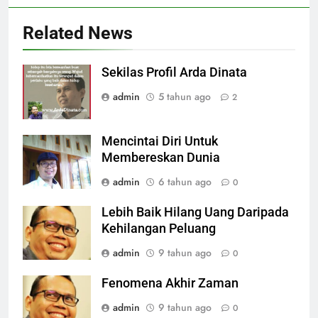
Related News
Sekilas Profil Arda Dinata
admin
5 tahun ago
2
Mencintai Diri Untuk
Membereskan Dunia
admin
6 tahun ago
0
Lebih Baik Hilang Uang Daripada
Kehilangan Peluang
admin
9 tahun ago
0
Fenomena Akhir Zaman
admin
9 tahun ago
0