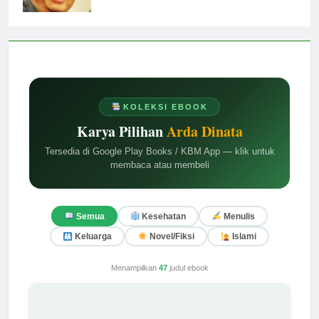
KOLEKSI EBOOK
Karya Pilihan
Arda Dinata
Tersedia di Google Play Books / KBM App — klik untuk
membaca atau membeli
Semua
Kesehatan
Menulis
Keluarga
Novel/Fiksi
Islami
Menampilkan
47
judul ebook