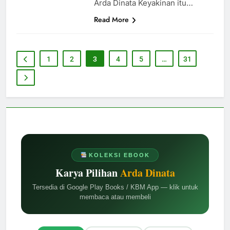
Arda Dinata Keyakinan itu…
Read More
1
2
3
4
5
…
31
KOLEKSI EBOOK
Karya Pilihan
Arda Dinata
Tersedia di Google Play Books / KBM App — klik untuk
membaca atau membeli