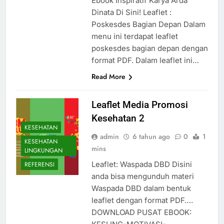
Ebook Inspiratif Karya Arda
Dinata Di Sini! Leaflet :
Poskesdes Bagian Depan Dalam
menu ini terdapat leaflet
poskesdes bagian depan dengan
format PDF. Dalam leaflet ini…
Read More
Leaflet Media Promosi
Kesehatan 2
KESEHATAN
admin
6 tahun ago
0
1
KESEHATAN
mins
LINGKUNGAN
Leaflet: Waspada DBD Disini
REFERENSI
anda bisa mengunduh materi
Waspada DBD dalam bentuk
leaflet dengan format PDF….
DOWNLOAD PUSAT EBOOK: