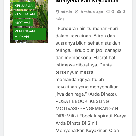
Menyehatkan Keyakinan
KELUARGA
admin
6 tahun ago
0
3
KESEHATAN
mins
MOTIVASI
“Pancuran air itu menari-nari
RENUNGAN
dalam keyakinan. Aliran dan
HIKMAH
suaranya bikin sehat mata dan
telinga. Hidup pun jadi bahagia
dan mempesona. Hasrat hati
istimewa dibuatnya. Dunia
tersenyum mesra
memandangnya. Itulah
keyakinan yang menyehatkan
jiwa dan raga.” (Arda Dinata).
PUSAT EBOOK: KESLING-
MOTIVASI-PENGEMBANGAN
DIRI-Miliki Ebook Inspiratif Karya
Arda Dinata Di Sini!
Menyehatkan Keyakinan Oleh