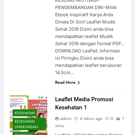
KESLING-MOTIVASI-
PENGEMBANGAN DIRI-Miliki
Ebook Inspiratif Karya Arda
Dinata Di Sini! Leaflet Mudik
Sehat 2019 Disini anda bisa
mendapatkan leaflet Mudik
Sehat 2019 dengan format PDF…
DOWNLOAD Leaflet: Informasi
isi Piringku Disini anda bisa
mendapatkan leaflet berukuran
14.5cm…
Read More
Leaflet Media Promosi
Kesehatan 1
KESEHATAN
admin
6 tahun ago
0
1
KESEHATAN
mins
LINGKUNGAN