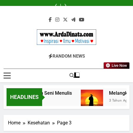
Skip
Diketahui
Diketahui
untuk
untuk
to
Komunikasi
Komunikasi
content
Kekinian
Kekinian
di
di
EF
EF
EFEKTA
EFEKTA
English
English
for
for
Adults
Adults
Www.ArdaDinata
Inspirasi, Ilmu, Dan Motivasi
RANDOM NEWS
Live Now
kan Kata dalam Seni Menulis
Melangkah deng
HEADLINES
Ago
3 Tahun Ago
Home
Kesehatan
Page 3