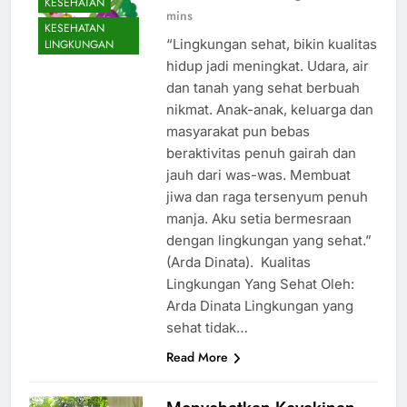
admin
6 tahun ago
0
3
KESEHATAN
mins
KESEHATAN
“Lingkungan sehat, bikin kualitas
LINGKUNGAN
hidup jadi meningkat. Udara, air
dan tanah yang sehat berbuah
nikmat. Anak-anak, keluarga dan
masyarakat pun bebas
beraktivitas penuh gairah dan
jauh dari was-was. Membuat
jiwa dan raga tersenyum penuh
manja. Aku setia bermesraan
dengan lingkungan yang sehat.”
(Arda Dinata). Kualitas
Lingkungan Yang Sehat Oleh:
Arda Dinata Lingkungan yang
sehat tidak…
Read More