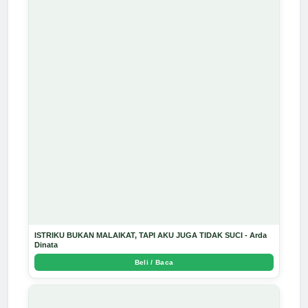
ISTRIKU BUKAN MALAIKAT, TAPI AKU JUGA TIDAK SUCI - Arda
Dinata
Beli / Baca