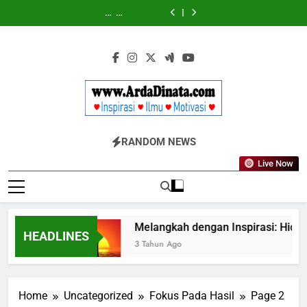
Cermin
Ungkapan
LABKESMAS
Panggung
Cermin
Ungkapan
LABKESMAS
Skip
Retak
Gaul
BERKARYA
Kebenaran
Retak
Gaul
BERKARYA
Panggung
Cermin
yang
&
yang
&
to
Kebenaran
Retak
Wajib
BERDAYA
Wajib
BERDAYA
content
Diketahui
Diketahui
untuk
untuk
Komunikasi
Komunikasi
Kekinian
Kekinian
di
di
EF
EF
EFEKTA
EFEKTA
English
English
Www.ArdaDinata
for
for
Inspirasi, Ilmu, Dan Motivasi
RANDOM NEWS
Adults
Adults
Live Now
enulis
Melangkah dengan Inspirasi: Hidup da
HEADLINES
3 Tahun Ago
Home
Uncategorized
Fokus Pada Hasil
Page 2