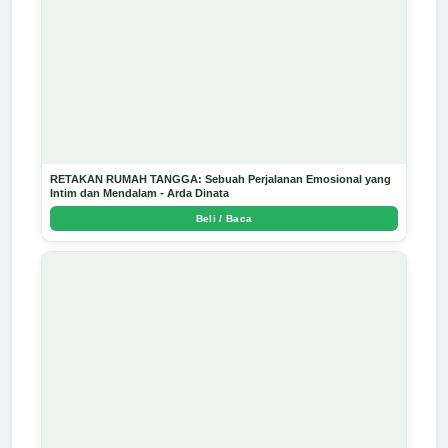
RETAKAN RUMAH TANGGA: Sebuah Perjalanan Emosional yang
Intim dan Mendalam - Arda Dinata
Beli / Baca