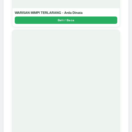
WARISAN MIMPI TERLARANG - Arda Dinata
Beli / Baca