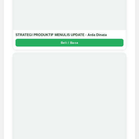
STRATEGI PRODUKTIF MENULIS UPDATE - Arda Dinata
Beli / Baca