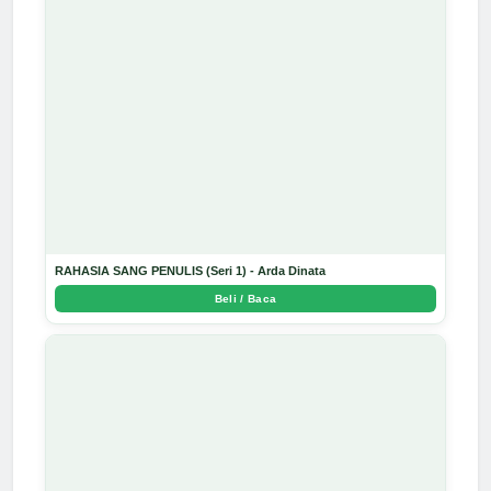
RAHASIA SANG PENULIS (Seri 1) - Arda Dinata
Beli / Baca