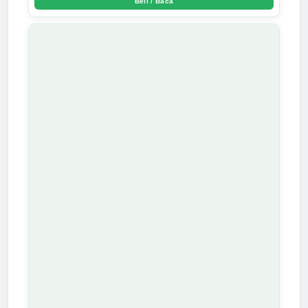
Beli / Baca