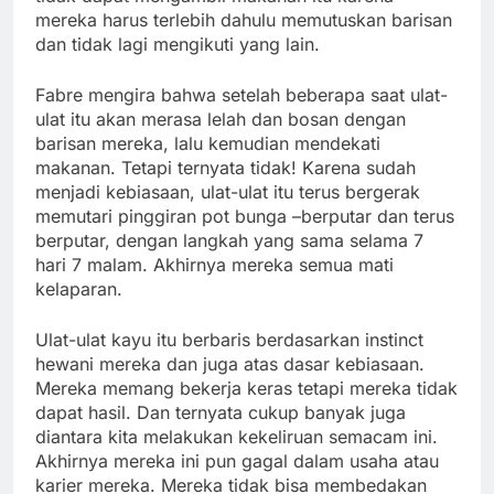
mereka harus terlebih dahulu memutuskan barisan
dan tidak lagi mengikuti yang lain.
Fabre mengira bahwa setelah beberapa saat ulat-
ulat itu akan merasa lelah dan bosan dengan
barisan mereka, lalu kemudian mendekati
makanan. Tetapi ternyata tidak! Karena sudah
menjadi kebiasaan, ulat-ulat itu terus bergerak
memutari pinggiran pot bunga –berputar dan terus
berputar, dengan langkah yang sama selama 7
hari 7 malam. Akhirnya mereka semua mati
kelaparan.
Ulat-ulat kayu itu berbaris berdasarkan instinct
hewani mereka dan juga atas dasar kebiasaan.
Mereka memang bekerja keras tetapi mereka tidak
dapat hasil. Dan ternyata cukup banyak juga
diantara kita melakukan kekeliruan semacam ini.
Akhirnya mereka ini pun gagal dalam usaha atau
karier mereka. Mereka tidak bisa membedakan