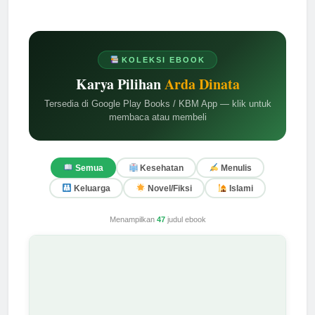
KOLEKSI EBOOK
Karya Pilihan
Arda Dinata
Tersedia di Google Play Books / KBM App — klik untuk
membaca atau membeli
Semua
Kesehatan
Menulis
Keluarga
Novel/Fiksi
Islami
Menampilkan
47
judul ebook