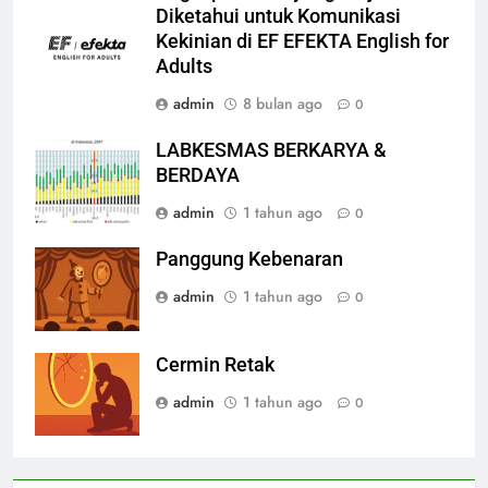
Diketahui untuk Komunikasi
Kekinian di EF EFEKTA English for
Adults
admin
8 bulan ago
0
LABKESMAS BERKARYA &
BERDAYA
admin
1 tahun ago
0
Panggung Kebenaran
admin
1 tahun ago
0
Cermin Retak
admin
1 tahun ago
0