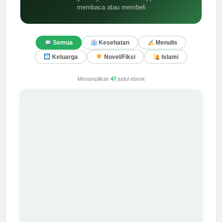
membaca atau membeli
Semua
Kesehatan
Menulis
Keluarga
Novel/Fiksi
Islami
Menampilkan
47
judul ebook