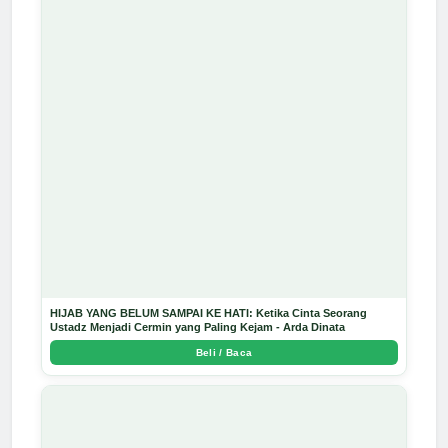
HIJAB YANG BELUM SAMPAI KE HATI: Ketika Cinta Seorang
Ustadz Menjadi Cermin yang Paling Kejam - Arda Dinata
Beli / Baca