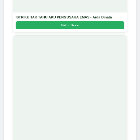
ISTRIKU TAK TAHU AKU PENGUSAHA EMAS - Arda Dinata
Beli / Baca