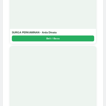
SURGA PERKAWINAN - Arda Dinata
Beli / Baca