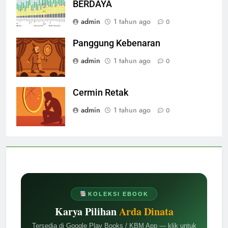
BERDAYA
admin
1 tahun ago
0
Panggung Kebenaran
admin
1 tahun ago
0
Cermin Retak
admin
1 tahun ago
0
KOLEKSI EBOOK
Karya Pilihan
Arda Dinata
Tersedia di Google Play Books / KBM App — klik untuk