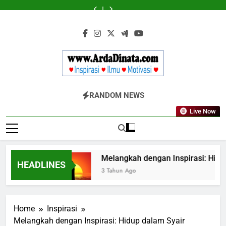
Skip
Cermin
Ungkapan
LABKESMAS
Panggung
Cermin
Ungkapan
LABKESMAS
to
Retak
Gaul
BERKARYA
Kebenaran
Retak
Gaul
BERKARYA
Panggung
Cermin
yang
&
yang
&
Kebenaran
Retak
content
Wajib
BERDAYA
Wajib
BERDAYA
Diketahui
Diketahui
untuk
untuk
Komunikasi
Komunikasi
Kekinian
Kekinian
di
di
EF
EF
Www.ArdaDinata
Inspirasi, Ilmu, Dan Motivasi
EFEKTA
EFEKTA
RANDOM NEWS
English
English
for
for
Live Now
Adults
Adults
enulis
Melangkah dengan Inspirasi: Hidup d
HEADLINES
3 Tahun Ago
Home
Inspirasi
Melangkah dengan Inspirasi: Hidup dalam Syair