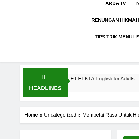
ARDA TV
I
RENUNGAN HIKMAH
TIPS TRIK MENULI
 Kekinian di EF EFEKTA English for Adults
L
1
HEADLINES
Home
Uncategorized
Membelai Rasa Untuk Hi