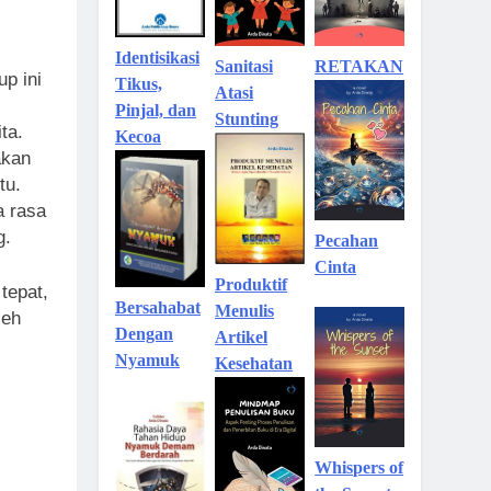
Identisikasi
Sanitasi
RETAKAN
p ini
Tikus,
Atasi
Pinjal, dan
Stunting
ta.
Kecoa
akan
tu.
a rasa
g.
Pecahan
Cinta
Produktif
tepat,
Bersahabat
Menulis
leh
Dengan
Artikel
Nyamuk
Kesehatan
Whispers of