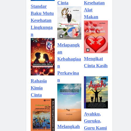
Kesehatan
Cinta
Standar
Alat
Baku Mutu
Makan
Kesehatan
Lingkunga
n
Melapangk
an
Mengikat
Kebahagiaa
Cinta Kasih
n
Perkawina
n
Rahasia
Kimia
Cinta
Ayahku,
Guruku,
Melangkah
Guru Kami