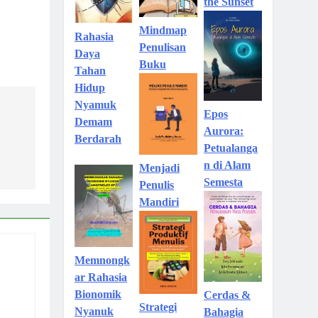
the Sunset
Mindmap
Rahasia
Penulisan
Daya
Buku
Tahan
Hidup
Nyamuk
Epos
Demam
Aurora:
Berdarah
Petualanga
n di Alam
Menjadi
Semesta
Penulis
Mandiri
Memnongk
ar Rahasia
Bionomik
Cerdas &
Strategi
Nyanuk
Bahagia