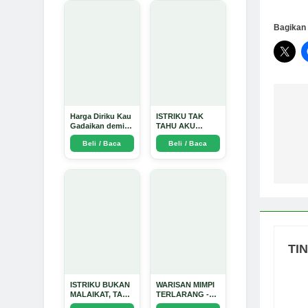
Bagikan 
Na
Harga Diriku Kau
ISTRIKU TAK
Gadaikan demi
TAHU AKU
Perempuan Itu -
PENGUSAHA
po
Beli / Baca
Beli / Baca
Arda Dinata
EMAS - Arda
Dinata
TI
ISTRIKU BUKAN
WARISAN MIMPI
MALAIKAT, TAPI
TERLARANG -
AKU JUGA
Arda Dinata