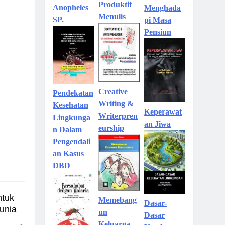
Produktif
Anopheles
Menghada
Menulis
SP.
pi Masa
Pensiun
Creative
Pendekatan
Writing &
Kesehatan
Keperawat
Writerpren
Lingkunga
an Jiwa
eurship
n Dalam
Pengendali
an Kasus
DBD
ntuk
Memebang
Dasar-
unia
un
Dasar
Keluarga