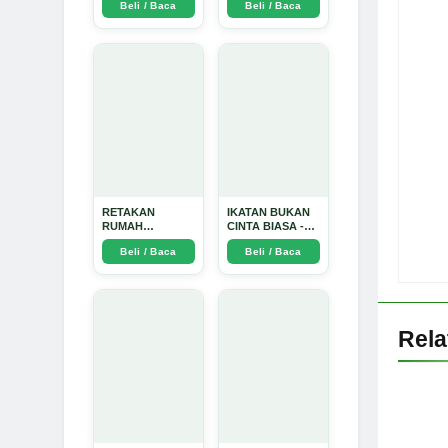
Beli / Baca
Beli / Baca
TIDAK SUCI -
Arda Dinata
RETAKAN
IKATAN BUKAN
RUMAH
CINTA BIASA -
TANGGA:
Arda Dinata
Beli / Baca
Beli / Baca
Sebuah
Perjalanan
Emosional yang
Intim dan
Mendalam - Arda
Dinata
Rel