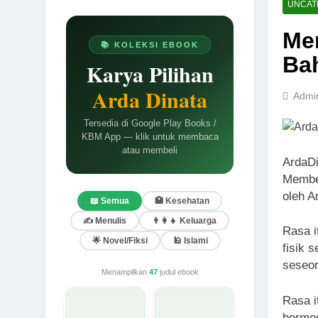
UNCAT
Me
📚 KOLEKSI EBOOK
Ba
Karya Pilihan
Arda Dinata
Admi
Tersedia di Google Play Books /
KBM App — klik untuk membaca
atau membeli
ArdaD
Membel
oleh A
📖 Semua
🏥 Kesehatan
✍️ Menulis
👨‍👩‍👧 Keluarga
Rasa i
🌟 Novel/Fiksi
🕌 Islami
fisik 
seseor
Menampilkan
47
judul ebook
Rasa i
bermes