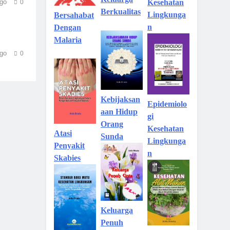
go
Kesehatan
0
Berkualitas
Lingkunga
Bersahabat
n
Dengan
Malaria
go
0
Kebijaksan
Epidemiolo
aan Hidup
gi
Orang
Kesehatan
Atasi
Sunda
Lingkunga
Penyakit
n
Skabies
Keluarga
Penuh