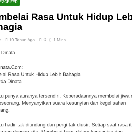
EGORIZED
mbelai Rasa Untuk Hidup Leb
hagia
0
n
10 Tahun Ago
1 Mins
inata.Com:
ai Rasa Untuk Hidup Lebih Bahagia
rda Dinata
tu punya auranya tersendiri. Keberadaannya membelai jiwa 
seseorang. Menyanyikan suara kesunyian dan kegelisahan
ang.
tu hadir tak diundang dan pergi tak diusir. Setiap saat rasa i
raan dengan kita. Membelai bumi dalam kesunyian dan