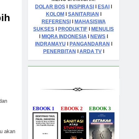
DOLAR BOS
I
INSPIRASI
I
ESAI
I
KOLOM
I
SANITARIAN
I
ih
REFERENSI
I
MAHASISWA
SUKSES
I
PRODUKTIF
I
MENULIS
I
MIQRA INDONESIA
I
NEWS
I
INDRAMAYU
I
PANGANDARAN
I
PENERBITAN
I
ARDA TV
I
dan
EBOOK 1
EBOOK 2
EBOOK 3
tu akan