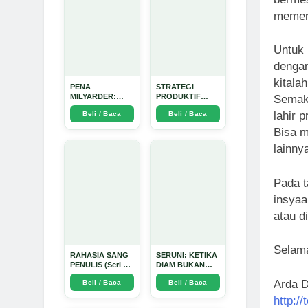
memer
Untuk 
dengan
kitala
PENA
STRATEGI
MILYARDER:
PRODUKTIF
Semaki
Kisah, Rahasia
MENULIS
lahir 
Beli / Baca
Beli / Baca
Sukses, dan
UPDATE - Arda
Panduan Menjadi
Dinata
Bisa m
Penulis 1 Milyar
di KBM App dari
lainny
Nol - Arda Dinata
Pada t
insyaa
atau d
Selama
RAHASIA SANG
SERUNI: KETIKA
PENULIS (Seri 1)
DIAM BUKAN
- Arda Dinata
LAGI PILIHAN -
Arda D
Beli / Baca
Beli / Baca
Arda Dinata
http:/