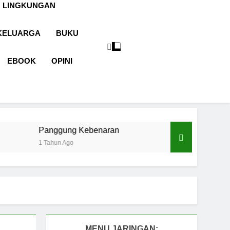
 LINGKUNGAN
KELUARGA
BUKU
EBOOK
OPINI
ung Kebenaran
Cermin Retak
 Ago
1 Tahun Ago
MENU JARINGAN: