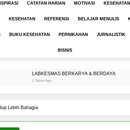
NSPIRASI
CATATAN HARIAN
MOTIVASI
KESEHATAN
KESEHATAN
REFERENSI
BELAJAR MENULIS
S
BUKU KESEHATAN
PERNIKAHAN
JURNALISTIK
BISNIS
ABKESMAS BERKARYA & BERDAYA
Pangg
 Tahun Ago
1 Tahun
dup Lebih Bahagia