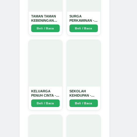
TAMAN TAMAN
SURGA
KEBENINGAN
PERKAWINAN -
HATI - Arda
Arda Dinata
Beli / Baca
Beli / Baca
Dinata
KELUARGA
SEKOLAH
PENUH CINTA -
KEHIDUPAN -
Arda Dinata
Arda Dinata
Beli / Baca
Beli / Baca