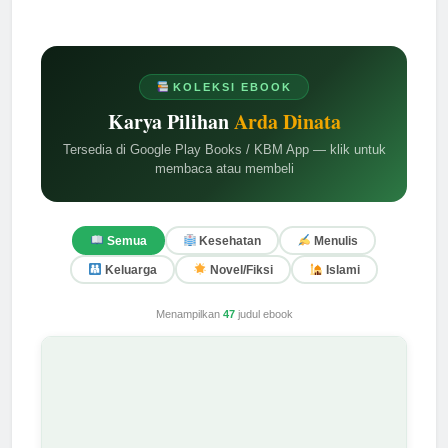
KOLEKSI EBOOK
Karya Pilihan
Arda Dinata
Tersedia di Google Play Books / KBM App — klik untuk
membaca atau membeli
Semua
Kesehatan
Menulis
Keluarga
Novel/Fiksi
Islami
Menampilkan
47
judul ebook