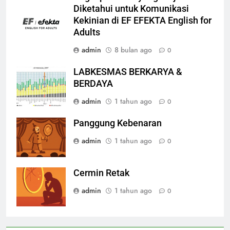
Diketahui untuk Komunikasi
Kekinian di EF EFEKTA English for
Adults
admin
8 bulan ago
0
LABKESMAS BERKARYA &
BERDAYA
admin
1 tahun ago
0
Panggung Kebenaran
admin
1 tahun ago
0
Cermin Retak
admin
1 tahun ago
0