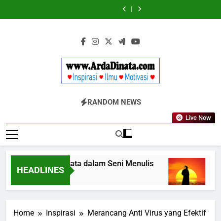
Skip
Wajib
BERDAYA
Wajib
BERDAYA
Diketahui
Diketahui
to
untuk
untuk
content
Komunikasi
Komunikasi
Kekinian
Kekinian
di
di
EF
EF
EFEKTA
EFEKTA
English
English
for
for
Adults
Adults
Www.ArdaDinata
Inspirasi, Ilmu, Dan Motivasi
RANDOM NEWS
Live Now
Terbangkan Kata dalam Seni Menulis
Melan
HEADLINES
3 Tahun Ago
3 Tahu
Home
Inspirasi
Merancang Anti Virus yang Efektif