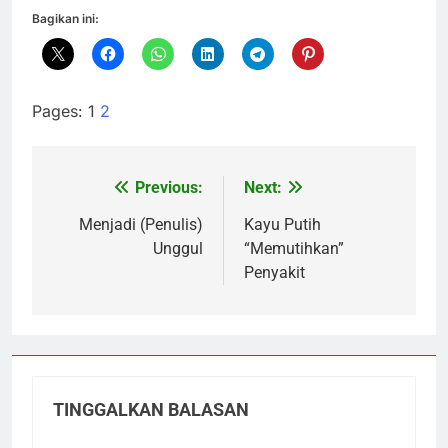
Bagikan ini:
Pages:
1
2
Previous:
Next:
Navigasi
pos
Menjadi (Penulis)
Kayu Putih
Unggul
“Memutihkan”
Penyakit
TINGGALKAN BALASAN