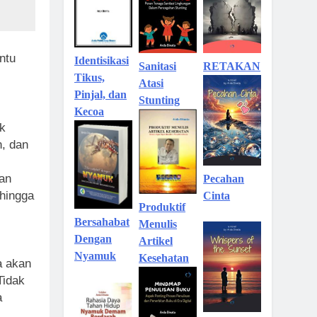
ntu
Identisikasi
Sanitasi
RETAKAN
Tikus,
Atasi
Pinjal, dan
Stunting
Kecoa
ak
n, dan
an
Pecahan
ehingga
Cinta
Produktif
Bersahabat
Menulis
Dengan
Artikel
Nyamuk
Kesehatan
a akan
Tidak
a