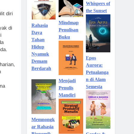
Whispers of
the Sunset
t diri
Mindmap
Rahasia
yak di
Penulisan
Daya
i
Buku
Tahan
da
Hidup
nda.
Nyamuk
Epos
Demam
harian,
Aurora:
Berdarah
n
Petualanga
n di Alam
Menjadi
ana
Semesta
Penulis
Mandiri
Memnongk
ar Rahasia
Bionomik