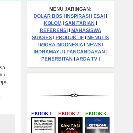
MENU JARINGAN:
DOLAR BOS
I
INSPIRASI
I
ESAI
I
KOLOM
I
SANITARIAN
I
REFERENSI
I
MAHASISWA
SUKSES
I
PRODUKTIF
I
MENULIS
I
MIQRA INDONESIA
I
NEWS
I
INDRAMAYU
I
PANGANDARAN
I
PENERBITAN
I
ARDA TV
I
isa
iri
ampu
.
EBOOK 1
EBOOK 2
EBOOK 3