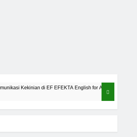
an di EF EFEKTA English for Adults
LABKES
1 Tahun Ago