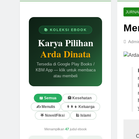
JURNAL
Me
📚 KOLEKSI EBOOK
Karya Pilihan
Admi
Arda Dinata
Tersedia di Google Play Books /
KBM App — klik untuk membaca
atau membeli
📖 Semua
🏥 Kesehatan
✍️ Menulis
👨‍👩‍👧 Keluarga
🌟 Novel/Fiksi
🕌 Islami
Menampilkan
47
judul ebook
O