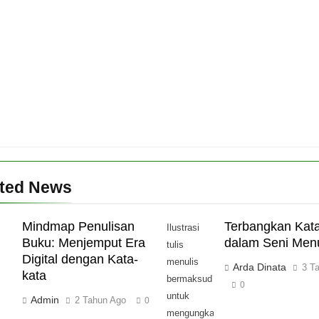
ated News
Mindmap Penulisan
Terbangkan Kat
Ilustrasi
Buku: Menjemput Era
dalam Seni Menu
tulis
Digital dengan Kata-
menulis
Arda Dinata
3 T
kata
bermaksud
0
untuk
Admin
2 Tahun Ago
0
mengungkapkan