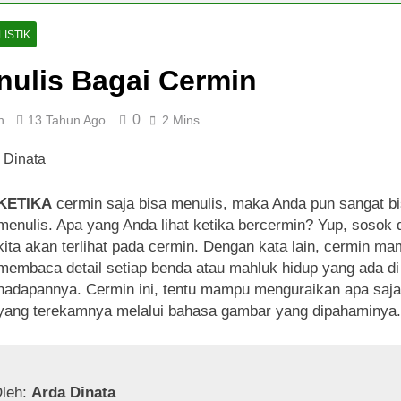
ISTIK
nulis Bagai Cermin
0
n
13 Tahun Ago
2 Mins
KETIKA
cermin saja bisa menulis, maka Anda pun sangat b
menulis. Apa yang Anda lihat ketika bercermin? Yup, sosok d
kita akan terlihat pada cermin. Dengan kata lain, cermin m
membaca detail setiap benda atau mahluk hidup yang ada di
hadapannya. Cermin ini, tentu mampu menguraikan apa saja
yang terekamnya melalui bahasa gambar yang dipahaminya
leh: 
Arda Dinata