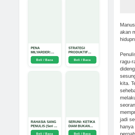
Manusi
akan m
hidupn
PENA
STRATEGI
MILYARDER:
PRODUKTIF
Penuli
Kisah, Rahasia
MENULIS
Beli / Baca
Beli / Baca
Sukses, dan
UPDATE - Arda
ragu-r
Panduan Menjadi
Dinata
dideng
Penulis 1 Milyar
di KBM App dari
sesung
Nol - Arda Dinata
kita. 
seheba
melak
seoran
mempra
jadi s
RAHASIA SANG
SERUNI: KETIKA
hanya 
PENULIS (Seri 1)
DIAM BUKAN
- Arda Dinata
LAGI PILIHAN -
pernah
Beli / Baca
Beli / Baca
Arda Dinata