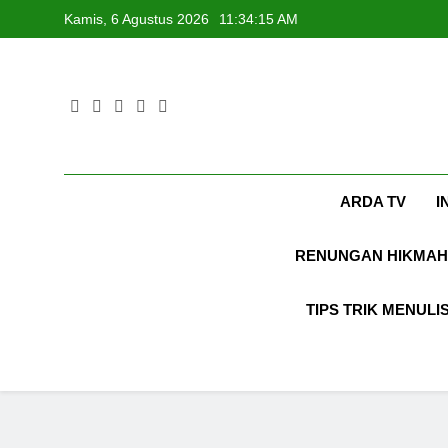
Skip
Kamis, 6 Agustus 2026
11:34:16 AM
to
content
ARDA TV
I
RENUNGAN HIKMAH
TIPS TRIK MENULI