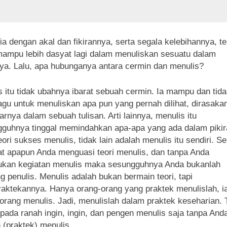
a dengan akal dan fikirannya, serta segala kelebihannya, te
ampu lebih dasyat lagi dalam menuliskan sesuatu dalam
ya. Lalu, apa hubunganya antara cermin dan menulis?
s itu tidak ubahnya ibarat sebuah cermin. Ia mampu dan tid
agu untuk menuliskan apa pun yang pernah dilihat, dirasaka
arnya dalam sebuah tulisan. Arti lainnya, menulis itu
guhnya tinggal memindahkan apa-apa yang ada dalam pikir
Teori sukses menulis, tidak lain adalah menulis itu sendiri. S
t apapun Anda menguasi teori menulis, dan tanpa Anda
ukan kegiatan menulis maka sesungguhnya Anda bukanlah
g penulis. Menulis adalah bukan bermain teori, tapi
ktekannya. Hanya orang-orang yang praktek menulislah, i
eorang menulis. Jadi, menulislah dalam praktek keseharian. 
pada ranah ingin, ingin, dan pengen menulis saja tanpa And
 (praktek) menulis.