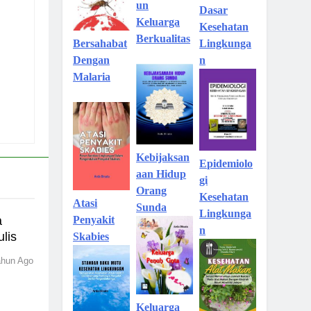
un
Dasar
Keluarga
Kesehatan
Berkualitas
Lingkunga
Bersahabat
n
Dengan
Malaria
Kebijaksan
Epidemiolo
aan Hidup
gi
Orang
Kesehatan
Atasi
Sunda
Lingkunga
a
Penyakit
n
lis
Skabies
ahun Ago
Keluarga