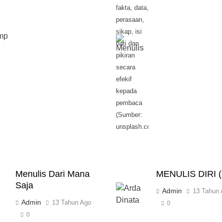
fakta, data,
perasaan,
sikap, isi
hati dan
pikiran
secara
efekif
kepada
pembaca
(Sumber:
unsplash.com/@kaitlynbaker)
Menulis Dari Mana
MENULIS DIRI (
Saja
Admin
13 Tahun
Admin
13 Tahun Ago
0
0