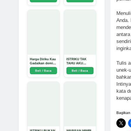
Menuli
Anda. 
menden
antara
sendir
ingink
Harga Diriku Kau
ISTRIKU TAK
Tulis 
Gadaikan demi
TAHU AKU
Perempuan Itu -
PENGUSAHA
unek-u
Beli / Baca
Beli / Baca
Arda Dinata
EMAS - Arda
Dinata
bahkan
Intiny
kata d
kenapa
Bagikan 
ISTRIKU BUKAN
WARISAN MIMPI