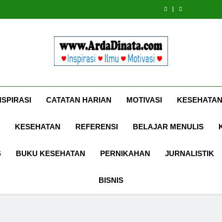
Cermin Retak
Komun
Diketahui 
Kekinian 
Komun
EFEKTA Eng
Kekinian 
for A
EFEKTA Eng
for A
Www.ArdaDinat
Inspirasi, Ilmu, Dan Motivasi
NSPIRASI
CATATAN HARIAN
MOTIVASI
KESEHATAN
KESEHATAN
REFERENSI
BELAJAR MENULIS
S
BUKU KESEHATAN
PERNIKAHAN
JURNALISTIK
BISNIS