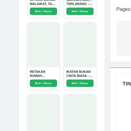
MALAIKAT, TAPI
TERLARANG -
AKU JUGA
Arda Dinata
Pages
Beli / Baca
Beli / Baca
TIDAK SUCI -
Arda Dinata
Na
po
RETAKAN
IKATAN BUKAN
RUMAH
CINTA BIASA -
TANGGA:
Arda Dinata
TI
Beli / Baca
Beli / Baca
Sebuah
Perjalanan
Emosional yang
Intim dan
Mendalam - Arda
Dinata