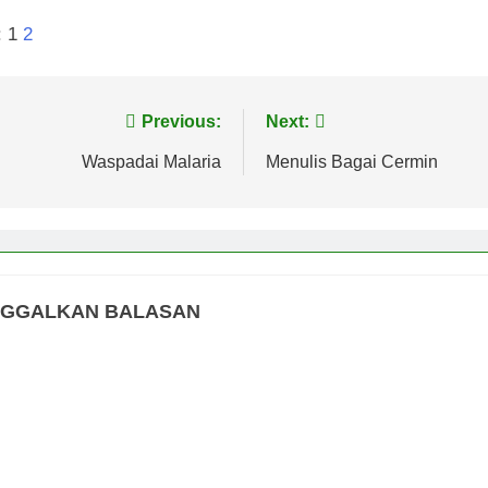
:
1
2
vigasi
Previous:
Next:
s
Waspadai Malaria
Menulis Bagai Cermin
NGGALKAN BALASAN