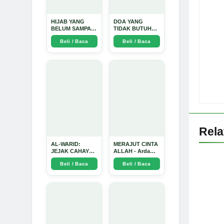
HIJAB YANG
DOA YANG
BELUM SAMPAI
TIDAK BUTUH
KE HATI: Ketika
SINYAL: Kisah
Beli / Baca
Beli / Baca
Cinta Seorang
Tiga Jiwa yang
Ustadz Menjadi
Tersesat di Era AI
Cermin yang
dan Menemukan
Paling Kejam -
Jalan Pulang di
Arda Dinata
Bulan
Ramadhan" -
Arda Dinata
Rel
AL-WARID:
MERAJUT CINTA
JEJAK CAHAYA
ALLAH - Arda
DI ANTARA DUA
Dinata
Beli / Baca
Beli / Baca
ZAMAN - Arda
Dinata