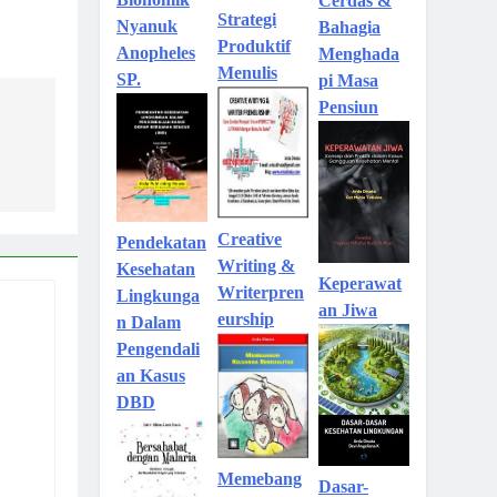
Cerdas &
Strategi
Nyanuk
Bahagia
Produktif
Anopheles
Menghada
Menulis
SP.
pi Masa
Pensiun
Creative
Pendekatan
Writing &
Kesehatan
Keperawat
Writerpren
Lingkunga
an Jiwa
eurship
n Dalam
Pengendali
an Kasus
DBD
Memebang
Dasar-