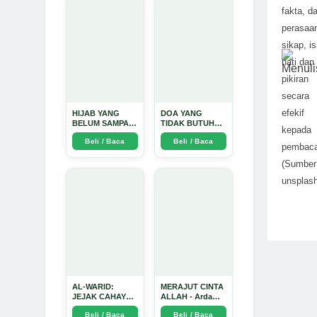
Mendalam - Arda
fakta, da
Dinata
perasaa
sikap, is
hati dan
pikiran
secara
efekif
HIJAB YANG
DOA YANG
BELUM SAMPAI
TIDAK BUTUH
kepada
KE HATI: Ketika
SINYAL: Kisah
Beli / Baca
Beli / Baca
Cinta Seorang
Tiga Jiwa yang
pembac
Ustadz Menjadi
Tersesat di Era AI
Cermin yang
dan Menemukan
(Sumber
Paling Kejam -
Jalan Pulang di
unsplas
Arda Dinata
Bulan
Ramadhan" -
Arda Dinata
AL-WARID:
MERAJUT CINTA
JEJAK CAHAYA
ALLAH - Arda
DI ANTARA DUA
Dinata
Beli / Baca
Beli / Baca
ZAMAN - Arda