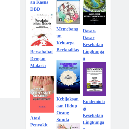
an Kasus
DBD
Memebang
Dasar-
un
Dasar
Keluarga
Kesehatan
Berkualitas
Lingkunga
Bersahabat
n
Dengan
Malaria
Kebijaksan
Epidemiolo
aan Hidup
gi
Orang
Kesehatan
Atasi
Sunda
Lingkunga
Penyakit