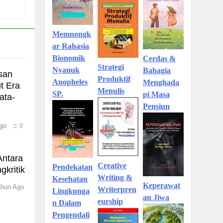
Memnongk
ar Rahasia
Bionomik
Cerdas &
Strategi
Nyanuk
Bahagia
san
Produktif
Anopheles
Menghada
t Era
Menulis
SP.
pi Masa
ata-
Pensiun
go
0
Antara
Creative
Pendekatan
gkritik
Writing &
Kesehatan
Keperawat
ahun Ago
Writerpren
Lingkunga
an Jiwa
eurship
n Dalam
Pengendali