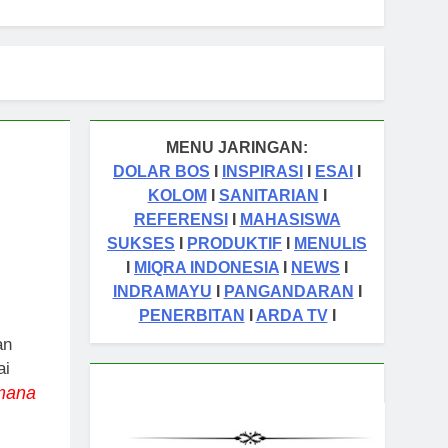
TA English for Adults
aran
Cermin Retak
1 Tahun Ago
malah sebagai Pintu Kehidupan
un Ago
MENU JARINGAN:
tas Orang Sukses
DOLAR BOS
I
INSPIRASI
I
ESAI
I
KOLOM
I
SANITARIAN
I
REFERENSI
I
MAHASISWA
SUKSES
I
PRODUKTIF
I
MENULIS
I
MIQRA INDONESIA
I
NEWS
I
INDRAMAYU
I
PANGANDARAN
I
PENERBITAN
I
ARDA TV
I
an
ai
 mana