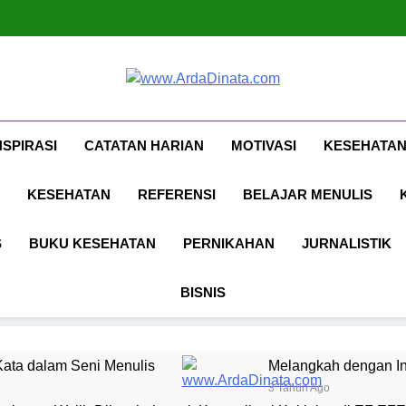
Www.ArdaDina
Inspirasi, Ilmu, Dan Motivasi
NSPIRASI
CATATAN HARIAN
MOTIVASI
KESEHATAN
KESEHATAN
REFERENSI
BELAJAR MENULIS
S
BUKU KESEHATAN
PERNIKAHAN
JURNALISTIK
BISNIS
ata dalam Seni Menulis
Melangkah dengan In
3 Tahun Ago