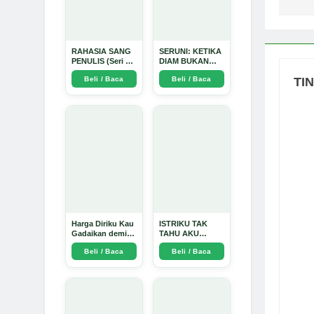
RAHASIA SANG
SERUNI: KETIKA
PENULIS (Seri 1)
DIAM BUKAN
- Arda Dinata
LAGI PILIHAN -
TI
Beli / Baca
Beli / Baca
Arda Dinata
Harga Diriku Kau
ISTRIKU TAK
Gadaikan demi
TAHU AKU
Perempuan Itu -
PENGUSAHA
Beli / Baca
Beli / Baca
Arda Dinata
EMAS - Arda
Dinata