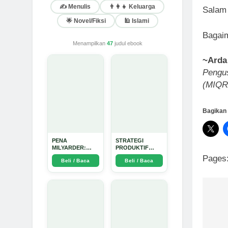
✍️ Menulis
👨‍👩‍👧 Keluarga
Salam
🌟 Novel/Fiksi
🕌 Islami
Bagai
Menampilkan
47
judul ebook
~Arda
Pengus
(MIQRA
Bagikan 
PENA
STRATEGI
MILYARDER:
PRODUKTIF
Kisah, Rahasia
MENULIS
Pages
Beli / Baca
Beli / Baca
Sukses, dan
UPDATE - Arda
Panduan Menjadi
Dinata
Penulis 1 Milyar
di KBM App dari
Nol - Arda Dinata
Na
po