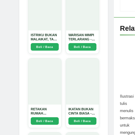
Rel
ISTRIKU BUKAN
WARISAN MIMPI
MALAIKAT, TAPI
TERLARANG -
AKU JUGA
Arda Dinata
Beli / Baca
Beli / Baca
TIDAK SUCI -
Arda Dinata
Ilustrasi
tulis
RETAKAN
IKATAN BUKAN
menulis
RUMAH
CINTA BIASA -
TANGGA:
Arda Dinata
bermaks
Beli / Baca
Beli / Baca
Sebuah
untuk
Perjalanan
Emosional yang
mengun
Intim dan