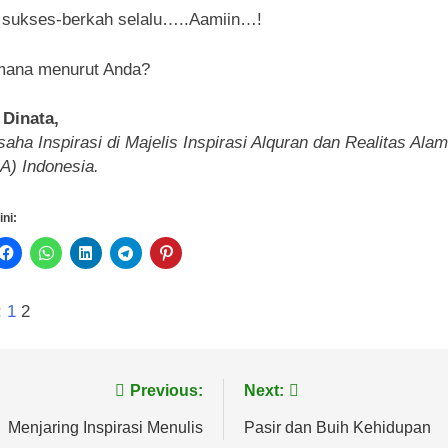
 sukses-berkah selalu…..Aamiin…!
mana menurut Anda?
 Dinata,
aha Inspirasi di Majelis Inspirasi Alquran dan Realitas Alam
) Indonesia.
ini:
:
1
2
vigasi
Previous:
Next:
s
Menjaring Inspirasi Menulis
Pasir dan Buih Kehidupan