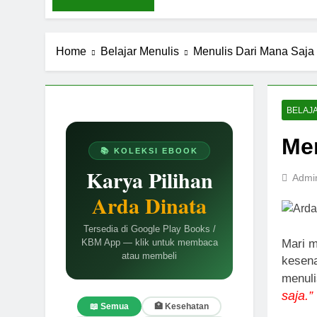
Ungkapan Gau
8 Bulan Ago
LABKESMAS
Home
Belajar Menulis
Menulis Dari Mana Saja
1 Tahun Ago
Kebijaksanaa
1 Tahun Ago
Gravitasi Ru
BELAJ
1 Tahun Ago
Men
Mindmap Penu
📚 KOLEKSI EBOOK
2 Tahun Ago
Karya Pilihan
Admi
Memahami Sin
Arda Dinata
2 Tahun Ago
Tersedia di Google Play Books /
Mari m
KBM App — klik untuk membaca
atau membeli
kesena
menuli
saja.”
📖 Semua
🏥 Kesehatan