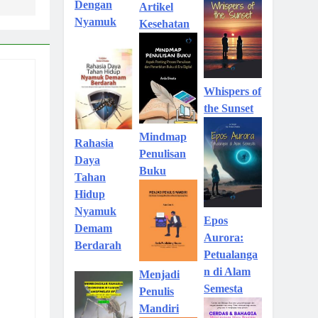
Dengan
Artikel
Nyamuk
Kesehatan
Whispers of
the Sunset
Mindmap
Rahasia
Penulisan
Daya
Buku
Tahan
Hidup
Nyamuk
Epos
Demam
Aurora:
Berdarah
Petualanga
n di Alam
Menjadi
Semesta
Penulis
Mandiri