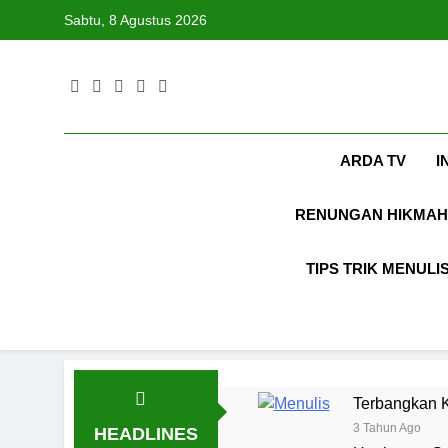
Skip
Sabtu, 8 Agustus 2026
to
content
ARDA TV
I
RENUNGAN HIKMAH
TIPS TRIK MENULI
Terbangkan K
3 Tahun Ago
HEADLINES