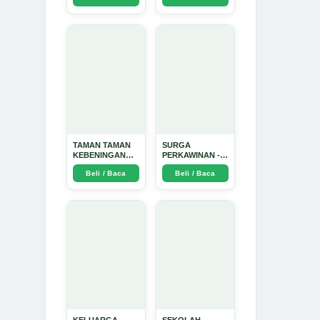
Dinata
TAMAN TAMAN
SURGA
KEBENINGAN
PERKAWINAN -
HATI - Arda
Arda Dinata
Beli / Baca
Beli / Baca
Dinata