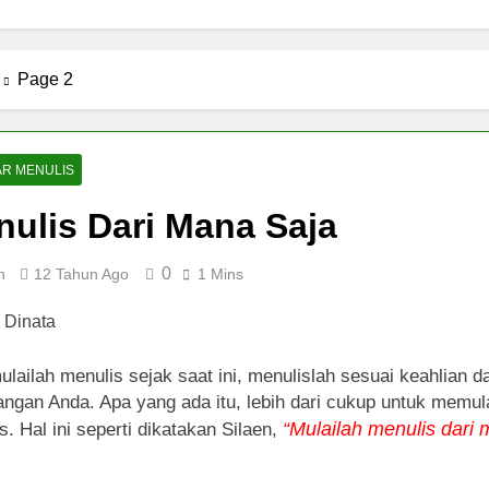
l yang Wajib Diketahui untuk Komunikasi Kekinian di EF EFEK
 BERKARYA & BERDAYA
Panggung Keben
Page 2
1 Tahun Ago
n Digital sebagai Lanskap Pembelajaran
Bas
1 Tah
h
Pagi yang Mengubah Takdir: Rahasia Rutini
AR MENULIS
1 Tahun Ago
ulis Dari Mana Saja
lisan Buku: Menjemput Era Digital dengan Kata-kata
0
n
12 Tahun Ago
1 Mins
drom Geriatri: Tantangan dan Harapan untuk Lansia
ulailah menulis sejak saat ini, menulislah sesuai keahlian d
ngan Anda. Apa yang ada itu, lebih dari cukup untuk memul
“Mulailah menulis dari
s. Hal ini seperti dikatakan Silaen,