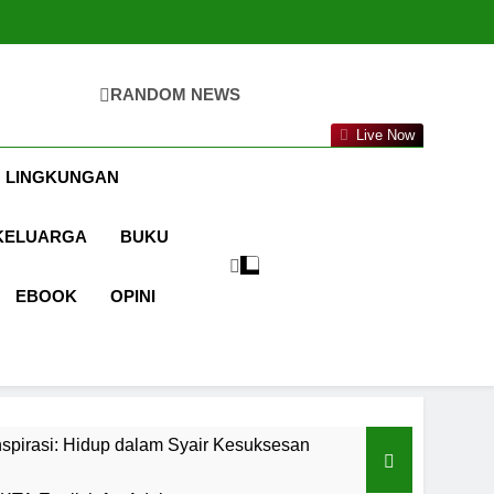
RANDOM NEWS
ta.com
Live Now
 LINGKUNGAN
KELUARGA
BUKU
EBOOK
OPINI
spirasi: Hidup dalam Syair Kesuksesan