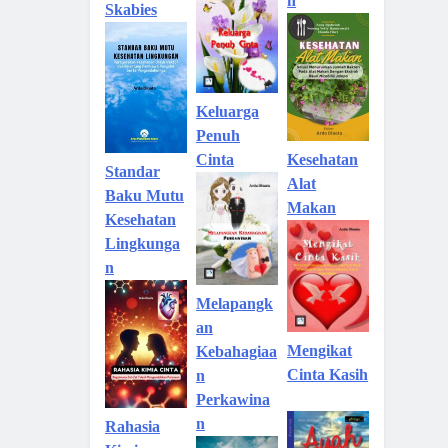
n
Skabies
Keluarga
Penuh
Kesehatan
Cinta
Standar
Alat
Baku Mutu
Makan
Kesehatan
Lingkunga
n
Melapangk
an
Mengikat
Kebahagiaa
Cinta Kasih
n
Perkawina
n
Rahasia