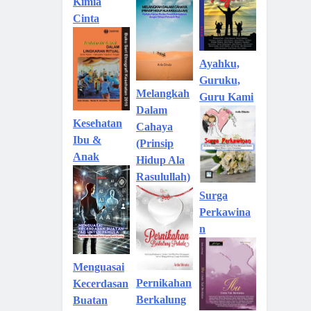
Kimia
Cinta
Ayahku,
Guruku,
Melangkah
Guru Kami
Dalam
Kesehatan
Cahaya
Ibu &
(Prinsip
Anak
Hidup Ala
Rasulullah)
Surga
Perkawina
n
Menguasai
Pernikahan
Kecerdasan
Berkalung
Buatan