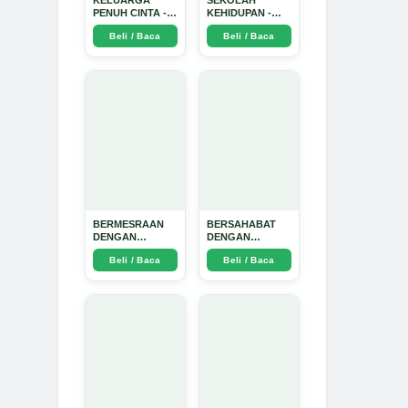
KELUARGA
SEKOLAH
PENUH CINTA -
KEHIDUPAN -
Arda Dinata
Arda Dinata
Beli / Baca
Beli / Baca
BERMESRAAN
BERSAHABAT
DENGAN
DENGAN
KEBAIKAN - Arda
NYAMUK: Jurus
Beli / Baca
Beli / Baca
Dinata
Jitu Atasi
Penyakit
Bersumber
Nyamuk - Arda
Dinata