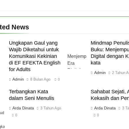
ated News
Ungkapan Gaul yang
Mindmap Penuli
Wajib Diketahui untuk
Buku: Menjempu
Komunikasi Kekinian
Digital dengan K
di EF EFEKTA English
kata
for Adults
Admin
2 Tahun A
Admin
8 Bulan Ago
0
Terbangkan Kata
Sahabat Sejati, 
dalam Seni Menulis
Kekasih dan Pen
Arda Dinata
Arda Dinata
3 Tahun Ago
3 T
ud
0
0
gkapkan