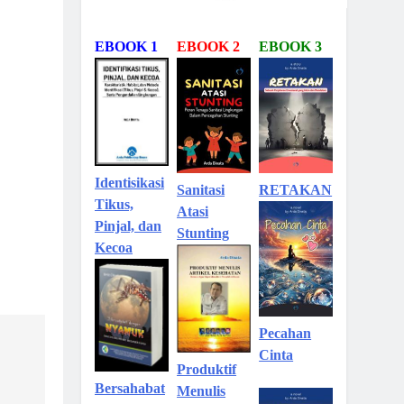
EBOOK 1
EBOOK 2
EBOOK 3
Identisikasi
Sanitasi
RETAKAN
Tikus,
Atasi
Pinjal, dan
Stunting
Kecoa
Pecahan
Cinta
Produktif
Bersahabat
Menulis