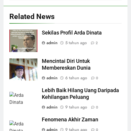
Related News
Sekilas Profil Arda Dinata
admin
5 tahun ago
2
Mencintai Diri Untuk
Membereskan Dunia
admin
6 tahun ago
0
Lebih Baik Hilang Uang Daripada
Kehilangan Peluang
admin
9 tahun ago
0
Fenomena Akhir Zaman
admin
9 tahun ago
0