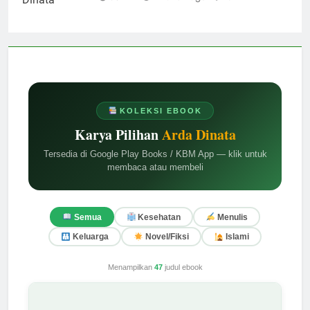
KOLEKSI EBOOK
Karya Pilihan
Arda Dinata
Tersedia di Google Play Books / KBM App — klik untuk
membaca atau membeli
Semua
Kesehatan
Menulis
Keluarga
Novel/Fiksi
Islami
Menampilkan
47
judul ebook