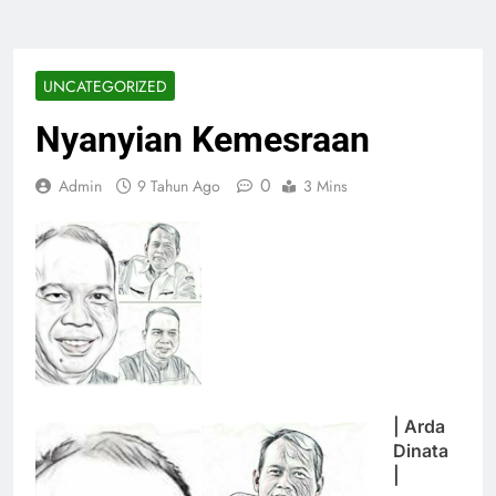
UNCATEGORIZED
Nyanyian Kemesraan
0
Admin
9 Tahun Ago
3 Mins
| Arda
Dinata
|