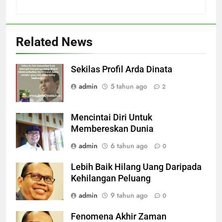
Related News
Sekilas Profil Arda Dinata
admin
5 tahun ago
2
Mencintai Diri Untuk
Membereskan Dunia
admin
6 tahun ago
0
Lebih Baik Hilang Uang Daripada
Kehilangan Peluang
admin
9 tahun ago
0
Fenomena Akhir Zaman