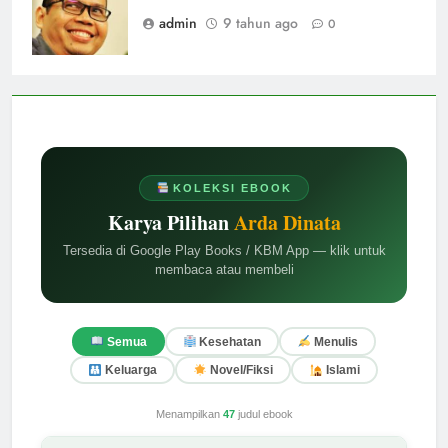
admin
9 tahun ago
0
KOLEKSI EBOOK
Karya Pilihan
Arda Dinata
Tersedia di Google Play Books / KBM App — klik untuk
membaca atau membeli
Semua
Kesehatan
Menulis
Keluarga
Novel/Fiksi
Islami
Menampilkan
47
judul ebook