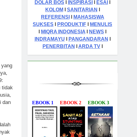
DOLAR BOS
I
INSPIRASI
I
ESAI
I
KOLOM
I
SANITARIAN
I
REFERENSI
I
MAHASISWA
SUKSES
I
PRODUKTIF
I
MENULIS
I
MIQRA INDONESIA
I
NEWS
I
INDRAMAYU
I
PANGANDARAN
I
PENERBITAN
I
ARDA TV
I
 yang
ya,
9:
 tidak
usia,
i dan
EBOOK 1
EBOOK 2
EBOOK 3
dalah
nyak