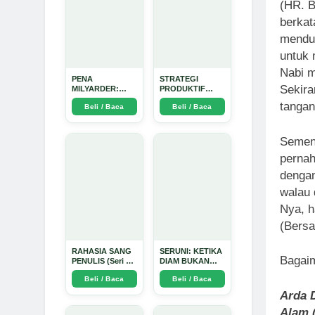
(HR. B
berkat
mendud
untuk 
Nabi m
PENA
STRATEGI
Sekira
MILYARDER:
PRODUKTIF
Kisah, Rahasia
MENULIS
tangan
Beli / Baca
Beli / Baca
Sukses, dan
UPDATE - Arda
Panduan Menjadi
Dinata
Penulis 1 Milyar
di KBM App dari
Sement
Nol - Arda Dinata
pernah
dengan
walau 
Nya, h
(Bersa
RAHASIA SANG
SERUNI: KETIKA
Bagai
PENULIS (Seri 1)
DIAM BUKAN
- Arda Dinata
LAGI PILIHAN -
Beli / Baca
Beli / Baca
Arda Dinata
Arda D