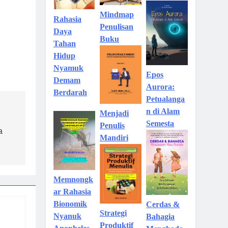
Mindmap
Rahasia
Penulisan
Daya
Buku
Tahan
Hidup
Nyamuk
Epos
Demam
Aurora:
Berdarah
Petualanga
n di Alam
Menjadi
Semesta
Penulis
a
Mandiri
Memnongk
ar Rahasia
Bionomik
Cerdas &
Strategi
Nyanuk
Bahagia
Produktif