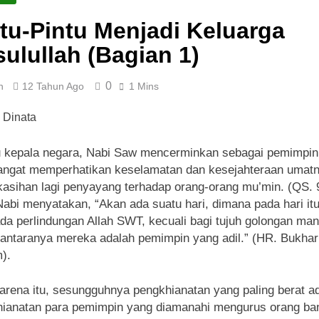
tu-Pintu Menjadi Keluarga
ulullah (Bagian 1)
0
n
12 Tahun Ago
1 Mins
 kepala negara, Nabi Saw mencerminkan sebagai pemimpin
sangat memperhatikan keselamatan dan kesejahteraan umatn
kasihan lagi penyayang terhadap orang-orang mu’min. (QS. 
Nabi menyatakan, “Akan ada suatu hari, dimana pada hari itu
da perlindungan Allah SWT, kecuali bagi tujuh golongan man
iantaranya mereka adalah pemimpin yang adil.” (HR. Bukhar
).
arena itu, sesungguhnya pengkhianatan yang paling berat a
ianatan para pemimpin yang diamanahi mengurus orang ba