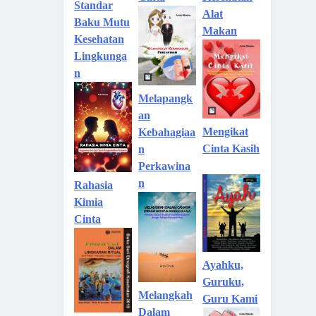
Standar
Alat
Baku Mutu
Makan
Kesehatan
Lingkunga
n
Melapangk
an
Mengikat
Kebahagiaa
Cinta Kasih
n
Perkawina
n
Rahasia
Kimia
Cinta
Ayahku,
Guruku,
Melangkah
Guru Kami
Dalam