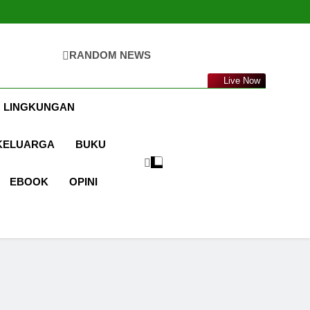
RANDOM NEWS
ta.com
Live Now
 LINGKUNGAN
KELUARGA
BUKU
EBOOK
OPINI