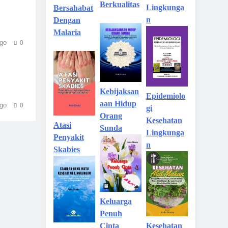
Berkualitas
Lingkunga
Bersahabat
n
Dengan
Malaria
go
0
Kebijaksan
Epidemiolo
aan Hidup
go
0
gi
Orang
Kesehatan
Atasi
Sunda
Lingkunga
Penyakit
n
Skabies
Keluarga
Penuh
Kesehatan
Cinta