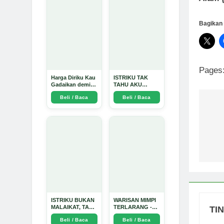
Alam 
Bagikan 
Pages
Harga Diriku Kau
ISTRIKU TAK
Gadaikan demi
TAHU AKU
Perempuan Itu -
PENGUSAHA
Beli / Baca
Beli / Baca
Arda Dinata
EMAS - Arda
Dinata
Na
po
ISTRIKU BUKAN
WARISAN MIMPI
MALAIKAT, TAPI
TERLARANG -
TI
AKU JUGA
Arda Dinata
Beli / Baca
Beli / Baca
TIDAK SUCI -