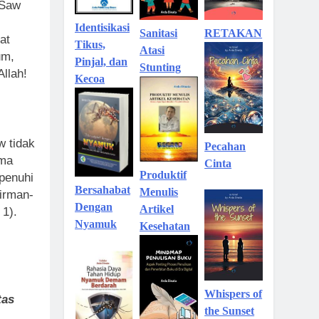
 Saw
Identisikasi
Sanitasi
RETAKAN
at
Tikus,
Atasi
um,
Pinjal, dan
Stunting
llah!
Kecoa
w tidak
Pecahan
ama
Cinta
Produktif
penuhi
Bersahabat
Menulis
irman-
Dengan
Artikel
 1).
Nyamuk
Kesehatan
Whispers of
tas
the Sunset