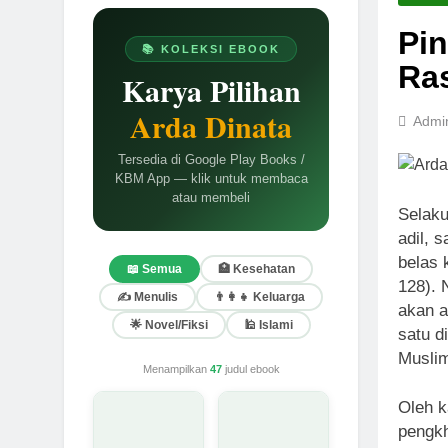
Pin
📚 KOLEKSI EBOOK
Ras
Karya Pilihan
Arda Dinata
Admi
Tersedia di Google Play Books /
KBM App — klik untuk membaca
atau membeli
Selaku
adil, 
belas 
📖 Semua
🏥 Kesehatan
128). 
✍️ Menulis
👨‍👩‍👧 Keluarga
akan a
🌟 Novel/Fiksi
🕌 Islami
satu d
Muslim
Menampilkan
47
judul ebook
Oleh k
pengkh