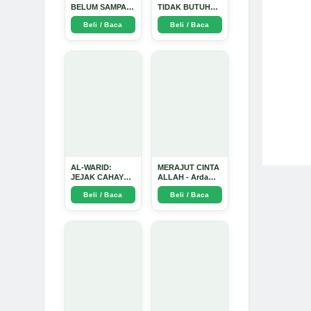
BELUM SAMPAI
TIDAK BUTUH
KE HATI: Ketika
SINYAL: Kisah
Beli / Baca
Beli / Baca
Cinta Seorang
Tiga Jiwa yang
Ustadz Menjadi
Tersesat di Era AI
Cermin yang
dan Menemukan
Paling Kejam -
Jalan Pulang di
Arda Dinata
Bulan
Ramadhan" -
Arda Dinata
AL-WARID:
MERAJUT CINTA
JEJAK CAHAYA
ALLAH - Arda
DI ANTARA DUA
Dinata
Beli / Baca
Beli / Baca
ZAMAN - Arda
Dinata