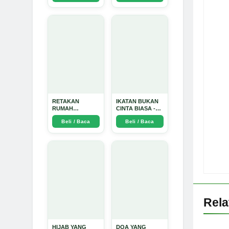
Arda Dinata
RETAKAN
IKATAN BUKAN
RUMAH
CINTA BIASA -
TANGGA:
Arda Dinata
Beli / Baca
Beli / Baca
Sebuah
Perjalanan
Emosional yang
Intim dan
Mendalam - Arda
Dinata
Rel
HIJAB YANG
DOA YANG