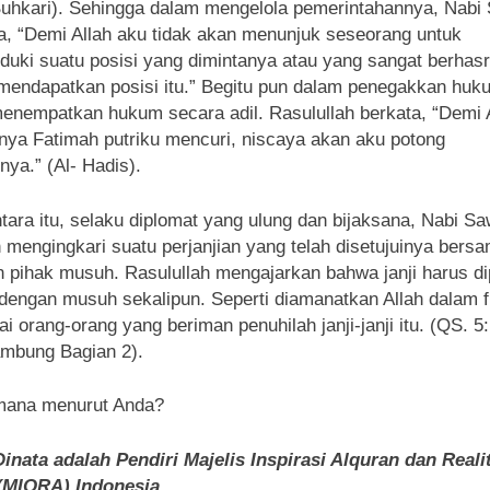
uhkari). Sehingga dalam mengelola pemerintahannya, Nabi
a, “Demi Allah aku tidak akan menunjuk seseorang untuk
uki suatu posisi yang dimintanya atau yang sangat berhasr
mendapatkan posisi itu.” Begitu pun dalam penegakkan huk
enempatkan hukum secara adil. Rasulullah berkata, “Demi A
nya Fatimah putriku mencuri, niscaya akan aku potong
nya.” (Al- Hadis).
ara itu, selaku diplomat yang ulung dan bijaksana, Nabi Sa
 mengingkari suatu perjanjian yang telah disetujuinya bers
 pihak musuh. Rasulullah mengajarkan bahwa janji harus di
dengan musuh sekalipun. Seperti diamanatkan Allah dalam f
ai orang-orang yang beriman penuhilah janji-janji itu. (QS. 5:
mbung Bagian 2).
mana menurut Anda?
inata adalah Pendiri Majelis Inspirasi Alquran dan Reali