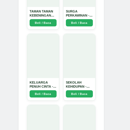
TAMAN TAMAN
SURGA
KEBENINGAN
PERKAWINAN -
HATI - Arda
Arda Dinata
Beli / Baca
Beli / Baca
Dinata
KELUARGA
SEKOLAH
PENUH CINTA -
KEHIDUPAN -
Arda Dinata
Arda Dinata
Beli / Baca
Beli / Baca