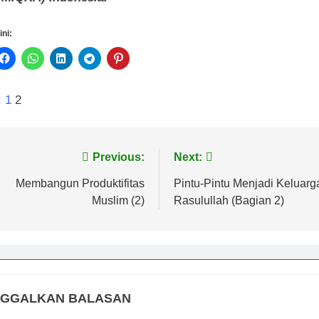
(MIQRA) Indonesia.
ini:
:
1
2
vigasi
Previous:
Next:
s
Membangun Produktifitas
Pintu-Pintu Menjadi Keluarg
Muslim (2)
Rasulullah (Bagian 2)
NGGALKAN BALASAN