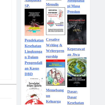
Anopheles
Menghada
Menulis
SP.
pi Masa
Pensiun
Creative
Pendekatan
Writing &
Kesehatan
Keperawat
Writerpren
Lingkunga
an Jiwa
eurship
n Dalam
Pengendali
an Kasus
DBD
Memebang
Dasar-
un
Dasar
Keluarga
Kesehatan