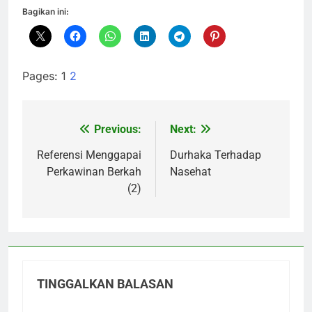
Bagikan ini:
Pages:
1
2
Previous:
Next:
Navigasi
pos
Referensi Menggapai
Durhaka Terhadap
Perkawinan Berkah
Nasehat
(2)
TINGGALKAN BALASAN