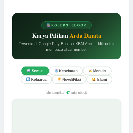
KOLEKSI EBOOK
Karya Pilihan
Arda Dinata
Tersedia di Google Play Books / KBM App — klik untuk
membaca atau membeli
Semua
Kesehatan
Menulis
Keluarga
Novel/Fiksi
Islami
Menampilkan
47
judul ebook