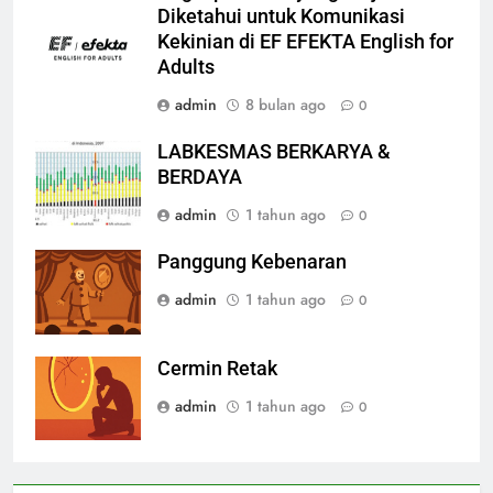
Diketahui untuk Komunikasi
Kekinian di EF EFEKTA English for
Adults
admin
8 bulan ago
0
LABKESMAS BERKARYA &
BERDAYA
admin
1 tahun ago
0
Panggung Kebenaran
admin
1 tahun ago
0
Cermin Retak
admin
1 tahun ago
0