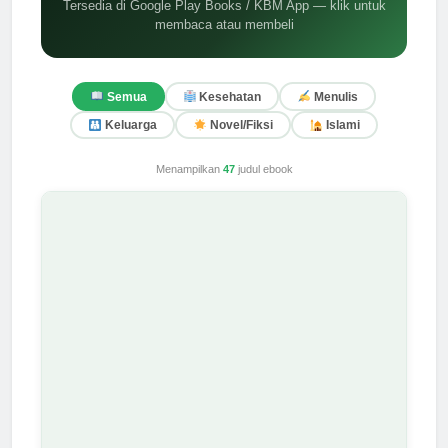
Tersedia di Google Play Books / KBM App — klik untuk
membaca atau membeli
Semua
Kesehatan
Menulis
Keluarga
Novel/Fiksi
Islami
Menampilkan
47
judul ebook