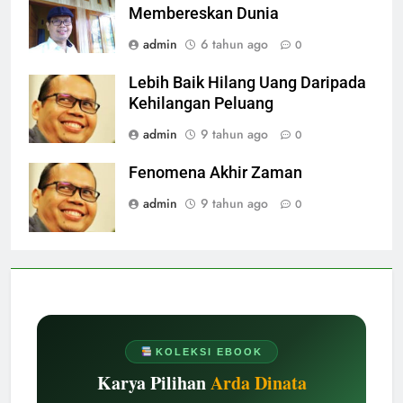
Membereskan Dunia
admin
6 tahun ago
0
Lebih Baik Hilang Uang Daripada
Kehilangan Peluang
admin
9 tahun ago
0
Fenomena Akhir Zaman
admin
9 tahun ago
0
KOLEKSI EBOOK
Karya Pilihan
Arda Dinata