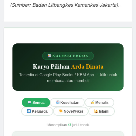
(Sumber: Badan Litbangkes Kemenkes Jakarta).
KOLEKSI EBOOK
Karya Pilihan
Arda Dinata
Tersedia di Google Play Books / KBM App — klik untuk
membaca atau membeli
Semua
Kesehatan
Menulis
Keluarga
Novel/Fiksi
Islami
Menampilkan
47
judul ebook