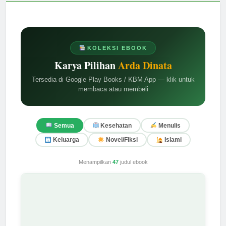
KOLEKSI EBOOK
Karya Pilihan
Arda Dinata
Tersedia di Google Play Books / KBM App — klik untuk
membaca atau membeli
Semua
Kesehatan
Menulis
Keluarga
Novel/Fiksi
Islami
Menampilkan
47
judul ebook