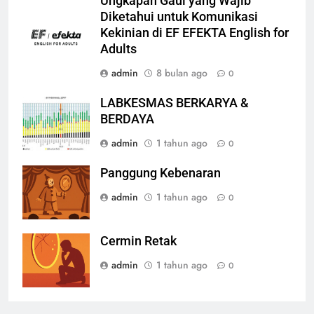
Ungkapan Gaul yang Wajib
Diketahui untuk Komunikasi
Kekinian di EF EFEKTA English for
Adults
admin
8 bulan ago
0
LABKESMAS BERKARYA &
BERDAYA
admin
1 tahun ago
0
Panggung Kebenaran
admin
1 tahun ago
0
Cermin Retak
admin
1 tahun ago
0